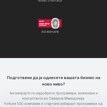
ISO/IEC 27001:2022
ISO 9001:2015
Подготвени да ја однесете вашата бизнис на
ново ниво?
Ангажирајте ги најдобрите програмери, инженери и
консултанти во Северна Македонија.
Fortune 500 компании и стартапи избираат програмери од