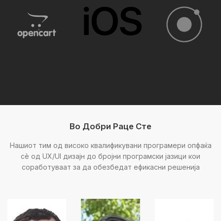
Во Добри Раце Сте
Нашиот тим од високо квалификувани програмери опфаќа
сè од UX/UI дизајн до бројни програмски јазици кои
соработуваат за да обезбедат ефикасни решенија