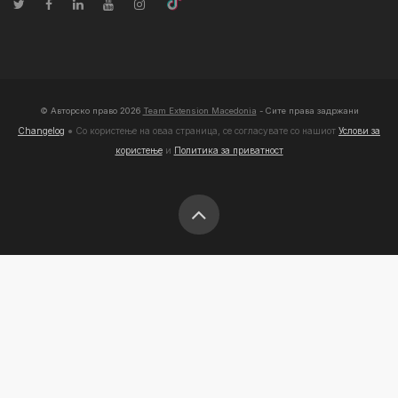
© Авторско право
2026
Team Extension Macedonia
- Сите права задржани
Changelog
● Со користење на оваа страница, се согласувате со нашиот
Услови за
користење
и
Политика за приватност