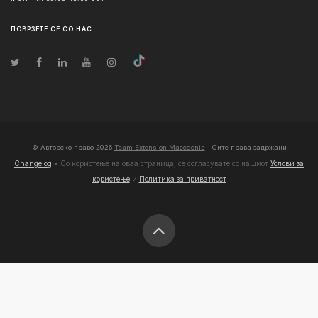
ПОВРЗЕТЕ СЕ СО НАС
© Авторско право
2026
Team Extension Macedonia
- Сите права задржани
Changelog
● Со користење на оваа страница, се согласувате со нашиот
Услови за
користење
и
Политика за приватност