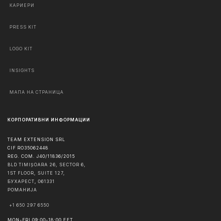
КАРИЕРИ
PRESS KIT
LOGO KIT
INSIGHTS
МАПА НА СТРАНИЦА
КОРПОРАТИВНИ ИНФОРМАЦИИ
TEAM EXTENSION SRL
CIF RO35062448
REG. COM. J40/11836/2015
BLD TIMIȘOARA 26, SECTOR 6,
1ST FLOOR, SUITE 127,
БУХАРЕСТ
,
061331
РОМАНИЈА
+1 650 297 6550
MON-FRI 09:00-18:00 EET