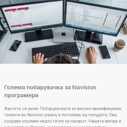
Голема побарувачка за Navision
програмери
Фактите се јасни. Побарувачката за високо квалификувани
таленти во Navision развој е поголема од понудата. Ова
создава огромен недостаток на пазарот. Нашата мисија е