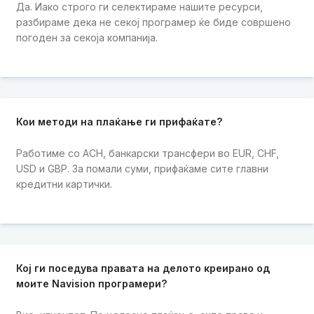
Да. Иако строго ги селектираме нашите ресурси,
разбираме дека не секој програмер ќе биде совршено
погоден за секоја компанија.
Кои методи на плаќање ги прифаќате?
Работиме со ACH, банкарски трансфери во EUR, CHF,
USD и GBP. За помали суми, прифаќаме сите главни
кредитни картички.
Кој ги поседува правата на делото креирано од
моите Navision програмери?