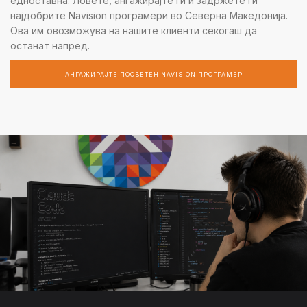
едноставна: Ловете, ангажирајте ги и задржете ги
најдобрите Navision програмери во Северна Македонија.
Ова им овозможува на нашите клиенти секогаш да
останат напред.
АНГАЖИРАЈТЕ ПОСВЕТЕН NAVISION ПРОГРАМЕР