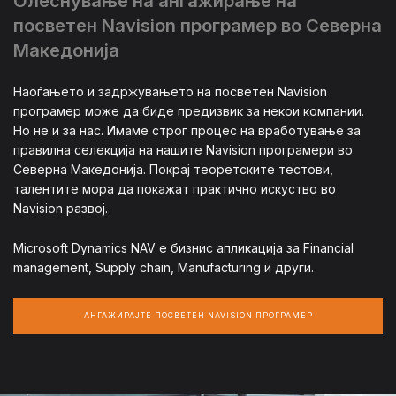
Олеснување на ангажирање на
посветен Navision програмер во Северна
Македонија
Наоѓањето и задржувањето на посветен Navision
програмер може да биде предизвик за некои компании.
Но не и за нас. Имаме строг процес на вработување за
правилна селекција на нашите Navision програмери во
Северна Македонија. Покрај теоретските тестови,
талентите мора да покажат практично искуство во
Navision развој.
Microsoft Dynamics NAV е бизнис апликација за Financial
management, Supply chain, Manufacturing и други.
АНГАЖИРАЈТЕ ПОСВЕТЕН NAVISION ПРОГРАМЕР