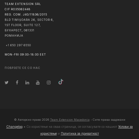
TEAM EXTENSION SRL
CIF RO35062448
REG. COM. J40/11836/2015
BLD TIMIȘOARA 26, SECTOR 6,
1ST FLOOR, SUITE 127,
БУХАРЕСТ
,
061331
РОМАНИЈА
+1 650 297 6550
MON-FRI 09:00-18:00 EET
ПОВРЗЕТЕ СЕ СО НАС
© Авторско право
2026
Team Extension Macedonia
- Сите права задржани
Changelog
● Со користење на оваа страница, се согласувате со нашиот
Услови за
користење
и
Политика за приватност