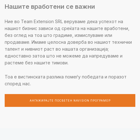
Нашите вработени се важни
Ние во Team Extension SRL веруваме дека успехот на
нашиот бизнис зависи од среќата на нашите вработени,
без оглед на тоа што градиме, измислуваме или
продаваме. Имаме целосна доверба во нашиот технички
талент и нивниот раст во нашата организација;
едноставно затоа што не можеме да напредуваме и
растеме без нашите тимови.
Тоа е вистинската разлика помеѓу победата и поразот
според нас.
АНГАЖИРАЈТЕ ПОСВЕТЕН NAVISION ПРОГРАМЕР