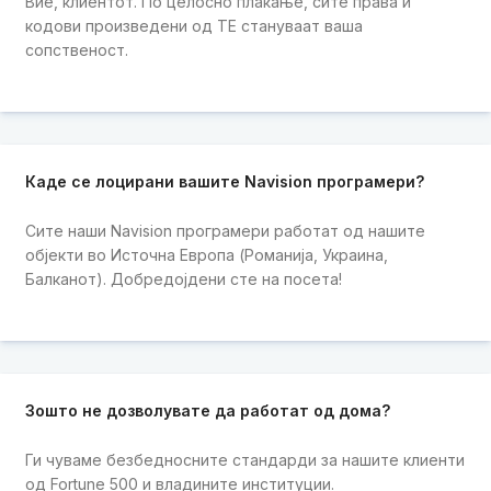
Вие, клиентот. По целосно плаќање, сите права и
кодови произведени од ТЕ стануваат ваша
сопственост.
Каде се лоцирани вашите Navision програмери?
Сите наши Navision програмери работат од нашите
објекти во Источна Европа (Романија, Украина,
Балканот). Добредојдени сте на посета!
Зошто не дозволувате да работат од дома?
Ги чуваме безбедносните стандарди за нашите клиенти
од Fortune 500 и владините институции.