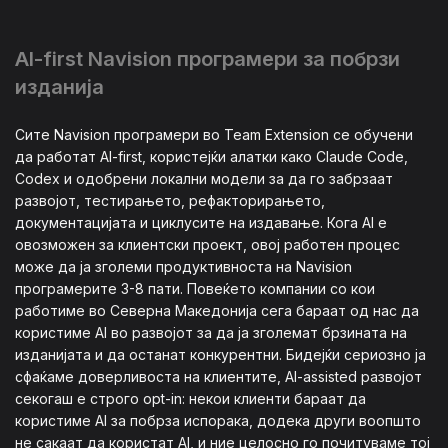
AI-first Navision програмери за побрзи
изданија
Сите Navision програмери во Team Extension се обучени
да работат AI-first, користејќи алатки како Claude Code,
Codex и одобрени локални модели за да го забрзаат
развојот, тестирањето, рефакторирањето,
документацијата и циклусите на издавање. Кога AI е
овозможен за клиентски проект, овој работен процес
може да ја зголеми продуктивноста на Navision
програмерите 3-8 пати. Повеќето компании со кои
работиме во Северна Македонија сега бараат од нас да
користиме AI во развојот за да ја зголемат брзината на
изданијата и да останат конкурентни. Бидејќи сериозно ја
сфаќаме доверливоста на клиентите, AI-assisted развојот
секогаш е строго opt-in: некои клиенти бараат да
користиме AI за побрза испорака, додека други воопшто
не сакаат да користат AI, и ние целосно го почитуваме тој