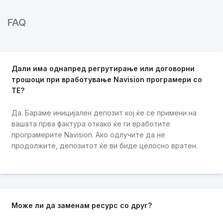
FAQ
Дали има однапред регрутирање или договорни
трошоци при вработување Navision програмери со
ТЕ?
Да. Бараме иницијален депозит кој ќе се примени на
вашата прва фактура откако ќе ги вработите
програмерите Navision. Ако одлучите да не
продолжите, депозитот ќе ви биде целосно вратен.
Може ли да заменам ресурс со друг?