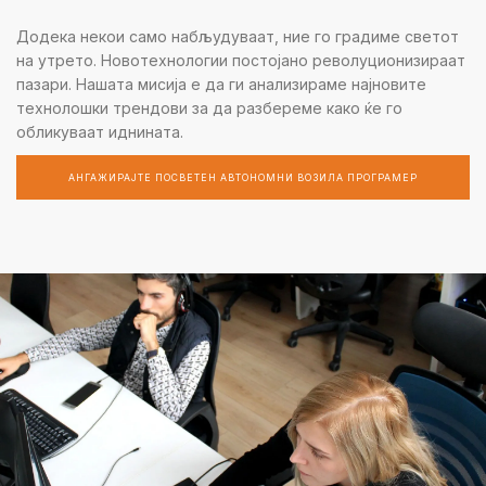
Додека некои само набљудуваат, ние го градиме светот
на утрето. Новотехнологии постојано револуционизираат
пазари. Нашата мисија е да ги анализираме најновите
технолошки трендови за да разбереме како ќе го
обликуваат иднината.
АНГАЖИРАЈТЕ ПОСВЕТЕН АВТОНОМНИ ВОЗИЛА ПРОГРАМЕР