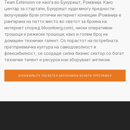
Team Extension се наоѓа во Букурешт, Романија. Како
центар за стартапи, Букурешт нуди многу предности
вклучувајќи брзи оптички интернет конекции (Романија е
рангирана на петто место во светот за брзина на
интернет според bloomberg.com), ниски оперативни
трошоци и режиски трошоци; како и голем број на
домашен технички талент. Со порастот на потребната
претприемачка култура на самодоволност и
флексибилност, се создаде силна бизнис сектор со богат
технички талент и ресурси кои зборуваат англиски.
АНГАЖИРАЈТЕ ПОСВЕТЕН АВТОНОМНИ ВОЗИЛА ПРОГРАМЕР