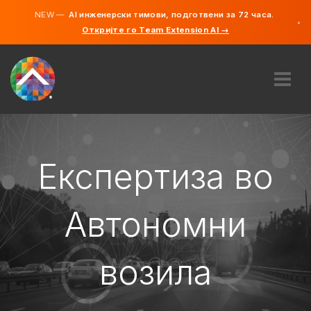
NEW —
AI инженерски тимови, подготвени за 72 часа.
×
Откријте го Team Extension AI →
македонс
англиски
ЗА НАС
ЕКСПЕРТИЗА
КАКО ФУНКЦИОНИРА?
Експертиза во
КАРИЕРИ
АНГАЖИРАЈ
Автономни
СЕВЕРНА МАКЕДОНИЈА
возила
MK
ЗАПОЧНЕТЕ