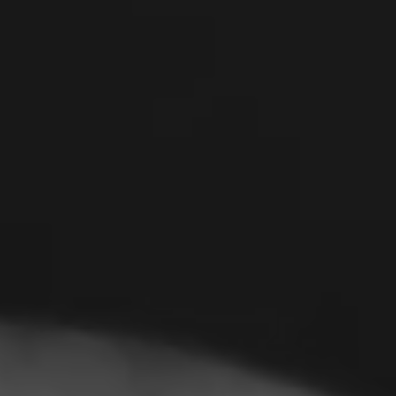
Романија
Словачка