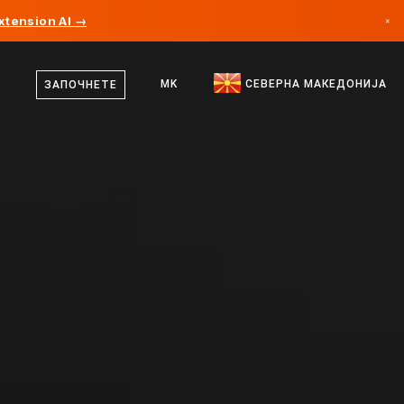
xtension AI →
×
македонски
Канада
англиски
MK
СЕВЕРНА МАКЕДОНИЈА
ЗАПОЧНЕТЕ
Германија
Лихтенштајн
Норвешка
Јапонија
Бугарија
Хрватска
Литванија
Црна Гора