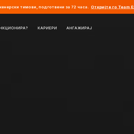
женерски тимови, подготвени за 72 часа.
Откријте го Team E
Белгија
УНКЦИОНИРА?
КАРИЕРИ
АНГАЖИРАЈ
Франција
Ирска
Холандија
Швајцарија
Соединети Американски Држави
Босна и Херцеговина
Естонија
Латвија
Молдавија