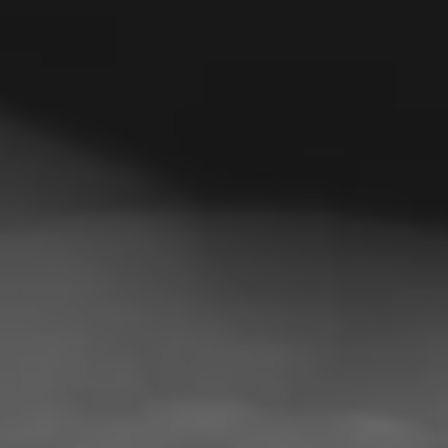
Филипини
Србија
Украина