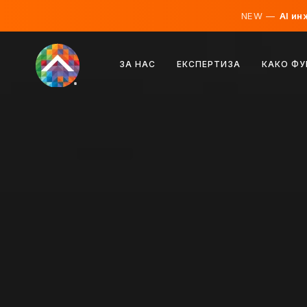
NEW —
AI ин
Австрија
ЗА НАС
ЕКСПЕРТИЗА
КАКО Ф
Финска
Исланд
Луксембург
Шведска
Обединето Кралство
Албанија
Чешка
Унгарија
Северна Македонија