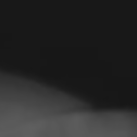
Полска
Словенија
Виетнам