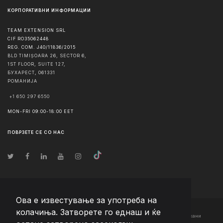
КОРПОРАТИВНИ ИНФОРМАЦИИ
TEAM EXTENSION SRL
CIF RO35062448
REG. COM. J40/11836/2015
BLD TIMIȘOARA 26, SECTOR 6,
1ST FLOOR, SUITE 127,
БУХАРЕСТ
,
061331
РОМАНИЈА
+1 650 297 6550
MON-FRI 09:00-18:00 EET
ПОВРЗЕТЕ СЕ СО НАС
Ова е известување за употреба на
колачиња. Затворете го еднаш и ќе
© Авторско право
2026
Team Extension Macedonia
- Сите права задржани