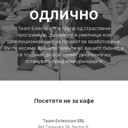
одлично
Team Extension® е група од страствени
програмери, дизајнери и уметници кои
револуционизираат на пазарот за вработување.
Ви ги носиме врвните таленти во вашиот бизнис и
се трудиме да осигураме дека секогаш
останувате пред конкуренцијата.
Посетете не за кафе
Team Extension SRL
Bld Timișoara 26, Sector 6,