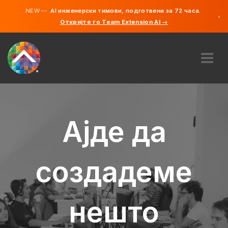
NEW —
AI инженерски тимови, подготвени за 72 часа.
×
Откријте го Team Extension AI →
македонс
англиски
ЗА НАС
ЕКСПЕРТИЗА
КАКО ФУНКЦИОНИРА?
Ајде да
КАРИЕРИ
АНГАЖИРАЈ
создадеме
СЕВЕРНА МАКЕДОНИЈА
MK
нешто
ЗАПОЧНЕТЕ