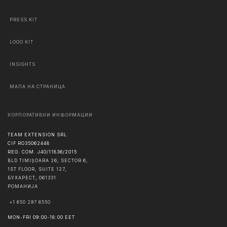
PRESS KIT
LOGO KIT
INSIGHTS
МАПА НА СТРАНИЦА
КОРПОРАТИВНИ ИНФОРМАЦИИ
TEAM EXTENSION SRL
CIF RO35062448
REG. COM. J40/11836/2015
BLD TIMIȘOARA 26, SECTOR 6,
1ST FLOOR, SUITE 127,
БУХАРЕСТ
,
061331
РОМАНИЈА
+1 650 297 6550
MON-FRI 09:00-18:00 EET