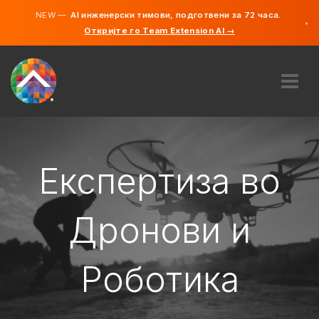
NEW —
AI инженерски тимови, подготвени за 72 часа.
×
Откријте го Team Extension AI →
македонс
англиски
ЗА НАС
ЕКСПЕРТИЗА
КАКО ФУНКЦИОНИРА?
Експертиза во
КАРИЕРИ
АНГАЖИРАЈ
Дронови и
СЕВЕРНА МАКЕДОНИЈА
Роботика
MK
ЗАПОЧНЕТЕ