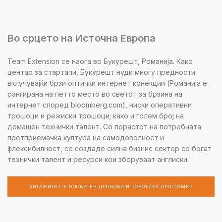
Во срцето на Источна Европа
Team Extension се наоѓа во Букурешт, Романија. Како
центар за стартапи, Букурешт нуди многу предности
вклучувајќи брзи оптички интернет конекции (Романија е
рангирана на петто место во светот за брзина на
интернет според bloomberg.com), ниски оперативни
трошоци и режиски трошоци; како и голем број на
домашен технички талент. Со порастот на потребната
претприемачка култура на самодоволност и
флексибилност, се создаде силна бизнис сектор со богат
технички талент и ресурси кои зборуваат англиски.
АНГАЖИРАЈТЕ ПОСВЕТЕН ДРОНОВИ И РОБОТИКА ПРОГРАМЕР