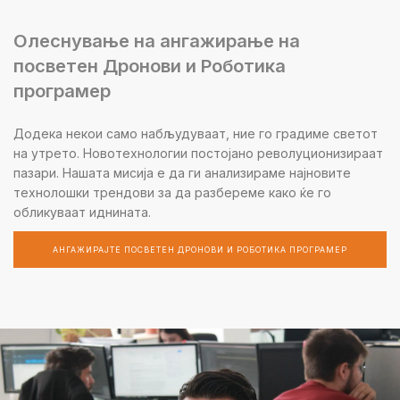
Олеснување на ангажирање на
посветен Дронови и Роботика
програмер
Додека некои само набљудуваат, ние го градиме светот
на утрето. Новотехнологии постојано револуционизираат
пазари. Нашата мисија е да ги анализираме најновите
технолошки трендови за да разбереме како ќе го
обликуваат иднината.
АНГАЖИРАЈТЕ ПОСВЕТЕН ДРОНОВИ И РОБОТИКА ПРОГРАМЕР