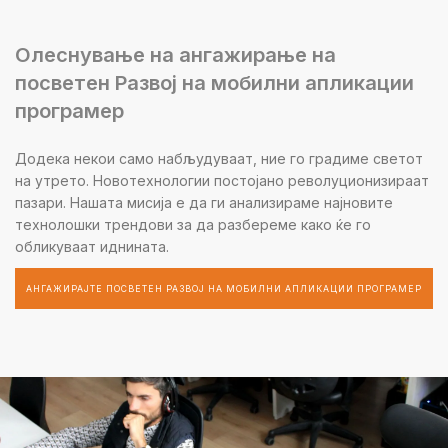
Олеснување на ангажирање на
посветен Развој на мобилни апликации
програмер
Додека некои само набљудуваат, ние го градиме светот
на утрето. Новотехнологии постојано револуционизираат
пазари. Нашата мисија е да ги анализираме најновите
технолошки трендови за да разбереме како ќе го
обликуваат иднината.
АНГАЖИРАЈТЕ ПОСВЕТЕН РАЗВОЈ НА МОБИЛНИ АПЛИКАЦИИ ПРОГРАМЕР