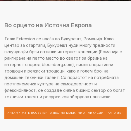
Во срцето на Источна Европа
Team Extension се наоѓа во Букурешт, Романија. Како
центар за стартапи, Букурешт нуди многу предности
вклучувајќи брзи оптички интернет конекции (Романија е
рангирана на петто место во светот за брзина на
интернет според bloomberg.com), ниски оперативни
трошоци и режиски трошоци; како и голем број на
домашен технички талент. Со порастот на потребната
претприемачка култура на самодоволност и
флексибилност, се создаде силна бизнис сектор со богат
технички талент и ресурси кои зборуваат англиски.
АНГАЖИРАЈТЕ ПОСВЕТЕН РАЗВОЈ НА МОБИЛНИ АПЛИКАЦИИ ПРОГРАМЕР