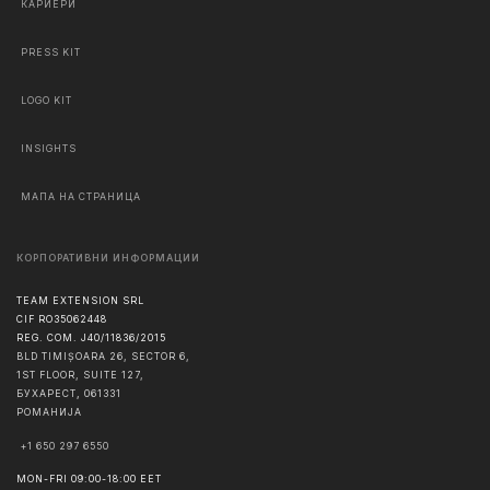
КАРИЕРИ
PRESS KIT
LOGO KIT
INSIGHTS
МАПА НА СТРАНИЦА
КОРПОРАТИВНИ ИНФОРМАЦИИ
TEAM EXTENSION SRL
CIF RO35062448
REG. COM. J40/11836/2015
BLD TIMIȘOARA 26, SECTOR 6,
1ST FLOOR, SUITE 127,
БУХАРЕСТ
,
061331
РОМАНИЈА
+1 650 297 6550
MON-FRI 09:00-18:00 EET