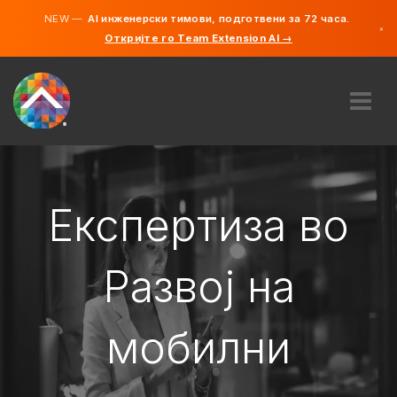
NEW —
AI инженерски тимови, подготвени за 72 часа.
×
Откријте го Team Extension AI →
македонс
англиски
ЗА НАС
ЕКСПЕРТИЗА
КАКО ФУНКЦИОНИРА?
Експертиза во
КАРИЕРИ
АНГАЖИРАЈ
Развој на
СЕВЕРНА МАКЕДОНИЈА
мобилни
MK
ЗАПОЧНЕТЕ