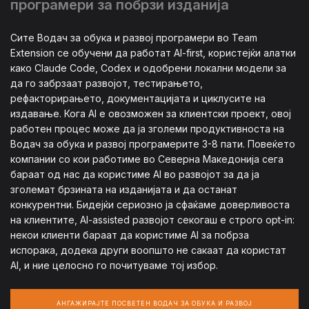
програмери за побрзи изданија
Сите Водач за обука и развој програмери во Team
Extension се обучени да работат AI-first, користејќи алатки
како Claude Code, Codex и одобрени локални модели за
да го забрзаат развојот, тестирањето,
рефакторирањето, документацијата и циклусите на
издавање. Кога AI е овозможен за клиентски проект, овој
работен процес може да ја зголеми продуктивноста на
Водач за обука и развој програмерите 3-8 пати. Повеќето
компании со кои работиме во Северна Македонија сега
бараат од нас да користиме AI во развојот за да ја
зголемат брзината на изданијата и да останат
конкурентни. Бидејќи сериозно ја сфаќаме доверливоста
на клиентите, AI-assisted развојот секогаш е строго opt-in:
некои клиенти бараат да користиме AI за побрза
испорака, додека други воопшто не сакаат да користат
AI, и ние целосно го почитуваме тој избор.
АНГАЖИРАЈТЕ ПОСВЕТЕН ВОДАЧ ЗА ОБУКА И РАЗВОЈ