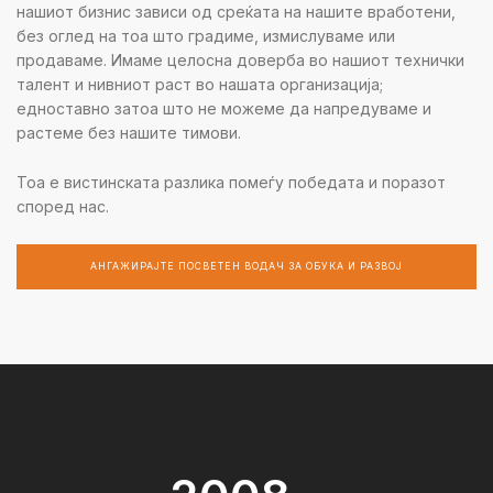
нашиот бизнис зависи од среќата на нашите вработени,
без оглед на тоа што градиме, измислуваме или
продаваме. Имаме целосна доверба во нашиот технички
талент и нивниот раст во нашата организација;
едноставно затоа што не можеме да напредуваме и
растеме без нашите тимови.
Тоа е вистинската разлика помеѓу победата и поразот
според нас.
АНГАЖИРАЈТЕ ПОСВЕТЕН ВОДАЧ ЗА ОБУКА И РАЗВОЈ