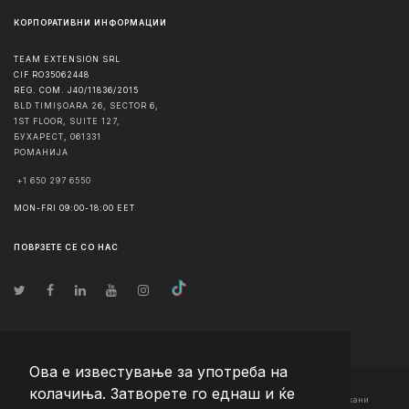
КОРПОРАТИВНИ ИНФОРМАЦИИ
TEAM EXTENSION SRL
CIF RO35062448
REG. COM. J40/11836/2015
BLD TIMIȘOARA 26, SECTOR 6,
1ST FLOOR, SUITE 127,
БУХАРЕСТ
,
061331
РОМАНИЈА
+1 650 297 6550
MON-FRI 09:00-18:00 EET
ПОВРЗЕТЕ СЕ СО НАС
Ова е известување за употреба на
колачиња. Затворете го еднаш и ќе
© Авторско право
2026
Team Extension Macedonia
- Сите права задржани