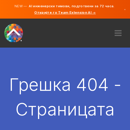
NEW —
AI инженерски тимови, подготвени за 72 часа.
×
Откријте го Team Extension AI →
македонс
англиски
ЗА НАС
ЕКСПЕРТИЗА
КАКО ФУНКЦИОНИРА?
КАРИЕРИ
Грешка 404 -
АНГАЖИРАЈ
СЕВЕРНА МАКЕДОНИЈА
Страницата
MK
ЗАПОЧНЕТЕ