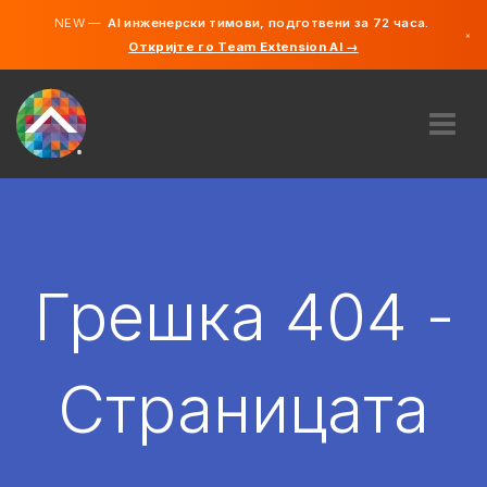
NEW —
AI инженерски тимови, подготвени за 72 часа.
×
Откријте го Team Extension AI →
македонс
англиски
ЗА НАС
ЕКСПЕРТИЗА
КАКО ФУНКЦИОНИРА?
КАРИЕРИ
Грешка 404 -
АНГАЖИРАЈ
СЕВЕРНА МАКЕДОНИЈА
Страницата
MK
ЗАПОЧНЕТЕ