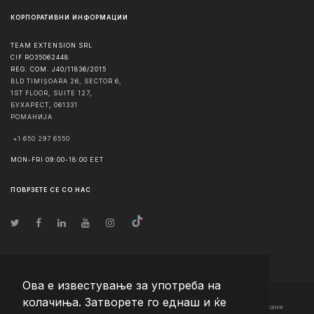
КОРПОРАТИВНИ ИНФОРМАЦИИ
TEAM EXTENSION SRL
CIF RO35062448
REG. COM. J40/11836/2015
BLD TIMIȘOARA 26, SECTOR 6,
1ST FLOOR, SUITE 127,
БУХАРЕСТ
,
061331
РОМАНИЈА
+1 650 297 6550
MON-FRI 09:00-18:00 EET
ПОВРЗЕТЕ СЕ СО НАС
Ова е известување за употреба на
колачиња. Затворете го еднаш и ќе
© Авторско право
2026
Team Extension Macedonia
- Сите права задржани