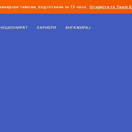
женерски тимови, подготвени за 72 часа.
Откријте го Team E
Белгија
УНКЦИОНИРА?
КАРИЕРИ
АНГАЖИРАЈ
Франција
Ирска
Холандија
Швајцарија
Соединети Американски Држави
Босна и Херцеговина
Естонија
Латвија
Молдавија