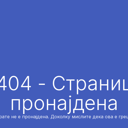
404 - Страниц
пронајдена
рате не е пронајдена. Доколку мислите дека ова е греш