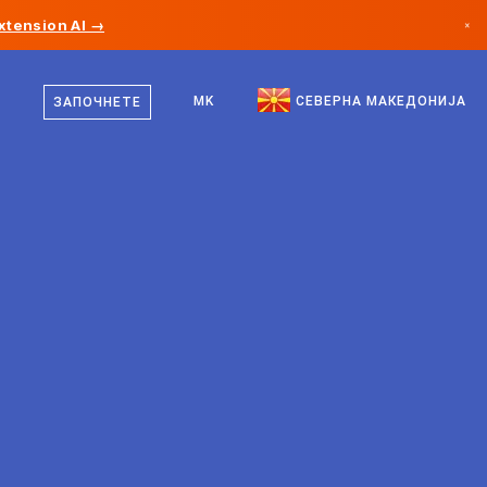
xtension AI →
×
македонски
Канада
англиски
MK
СЕВЕРНА МАКЕДОНИЈА
ЗАПОЧНЕТЕ
Германија
Лихтенштајн
Норвешка
Јапонија
Бугарија
Хрватска
Литванија
Црна Гора