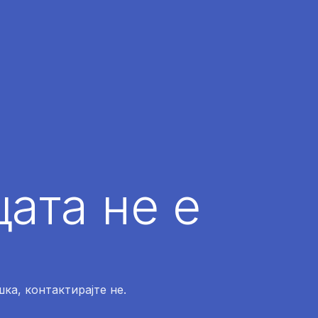
ата не е
ка, контактирајте не.