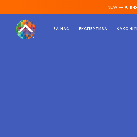
NEW —
AI ин
Австрија
ЗА НАС
ЕКСПЕРТИЗА
КАКО Ф
Финска
Исланд
Луксембург
Шведска
Обединето Кралство
Албанија
Чешка
Унгарија
Северна Македонија