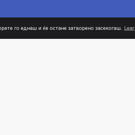
орете го еднаш и ќе остане затворено засекогаш.
Lear
60
+36
7
ОВИ НА ТИМОТ
COUNTRIES
КАНЦЕЛ