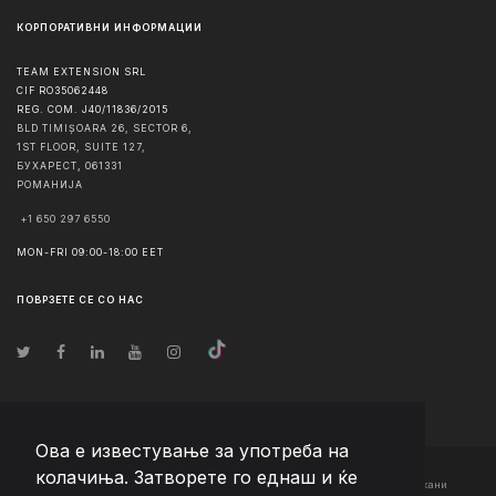
КОРПОРАТИВНИ ИНФОРМАЦИИ
TEAM EXTENSION SRL
CIF RO35062448
REG. COM. J40/11836/2015
BLD TIMIȘOARA 26, SECTOR 6,
1ST FLOOR, SUITE 127,
БУХАРЕСТ
,
061331
РОМАНИЈА
+1 650 297 6550
MON-FRI 09:00-18:00 EET
ПОВРЗЕТЕ СЕ СО НАС
Ова е известување за употреба на
колачиња. Затворете го еднаш и ќе
© Авторско право
2026
Team Extension Macedonia
- Сите права задржани