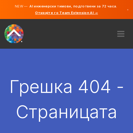
NEW —
AI инженерски тимови, подготвени за 72 часа.
×
Откријте го Team Extension AI →
македонс
англиски
ЗА НАС
ЕКСПЕРТИЗА
КАКО ФУНКЦИОНИРА?
КАРИЕРИ
Грешка 404 -
АНГАЖИРАЈ
СЕВЕРНА МАКЕДОНИЈА
Страницата
MK
ЗАПОЧНЕТЕ