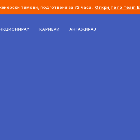
женерски тимови, подготвени за 72 часа.
Откријте го Team E
Белгија
УНКЦИОНИРА?
КАРИЕРИ
АНГАЖИРАЈ
Франција
Ирска
Холандија
Швајцарија
Соединети Американски Држави
Босна и Херцеговина
Естонија
Латвија
Молдавија