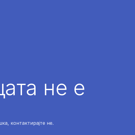
ата не е
ка, контактирајте не.