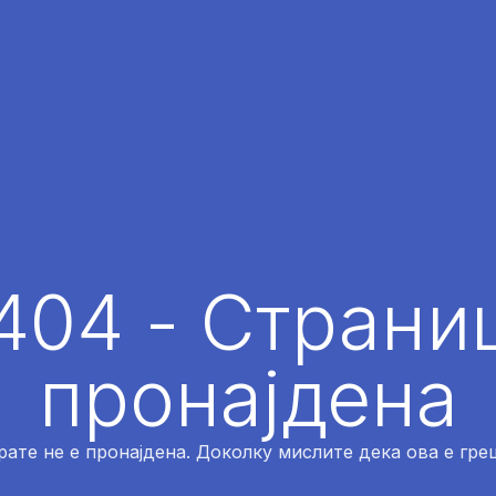
404 - Страниц
пронајдена
рате не е пронајдена. Доколку мислите дека ова е греш