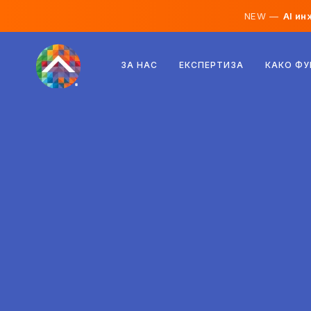
NEW —
AI ин
Австрија
ЗА НАС
ЕКСПЕРТИЗА
КАКО Ф
Финска
Исланд
Луксембург
Шведска
Обединето Кралство
Албанија
Чешка
Унгарија
Северна Македонија