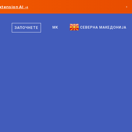
xtension AI →
×
македонски
Канада
англиски
MK
СЕВЕРНА МАКЕДОНИЈА
ЗАПОЧНЕТЕ
Германија
Лихтенштајн
Норвешка
Јапонија
Бугарија
Хрватска
Литванија
Црна Гора