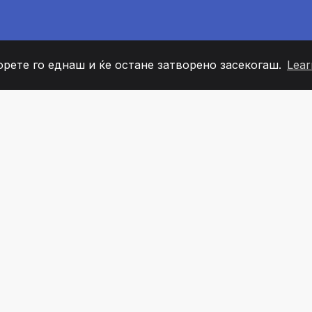
орете го еднаш и ќе остане затворено засекогаш.
Lear
60
+36
7
ОВИ НА ТИМОТ
COUNTRIES
КАНЦЕЛ