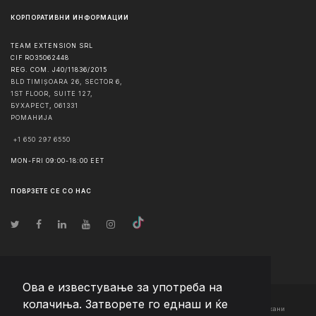
КОРПОРАТИВНИ ИНФОРМАЦИИ
TEAM EXTENSION SRL
CIF RO35062448
REG. COM. J40/11836/2015
BLD TIMIȘOARA 26, SECTOR 6,
1ST FLOOR, SUITE 127,
БУХАРЕСТ
,
061331
РОМАНИЈА
+1 650 297 6550
MON-FRI 09:00-18:00 EET
ПОВРЗЕТЕ СЕ СО НАС
Ова е известување за употреба на
колачиња. Затворете го еднаш и ќе
© Авторско право
2026
Team Extension Macedonia
- Сите права задржани