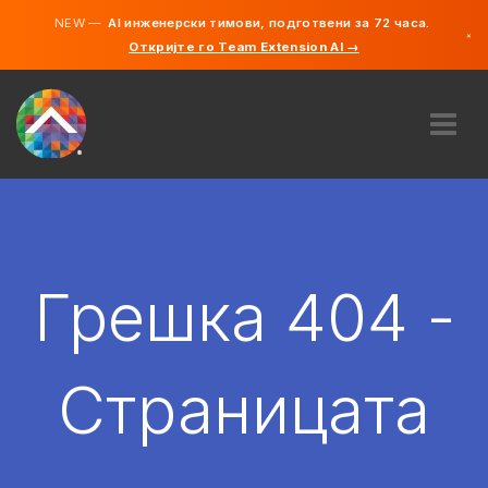
NEW —
AI инженерски тимови, подготвени за 72 часа.
×
Откријте го Team Extension AI →
македонс
англиски
ЗА НАС
ЕКСПЕРТИЗА
КАКО ФУНКЦИОНИРА?
КАРИЕРИ
Грешка 404 -
АНГАЖИРАЈ
СЕВЕРНА МАКЕДОНИЈА
Страницата
MK
ЗАПОЧНЕТЕ