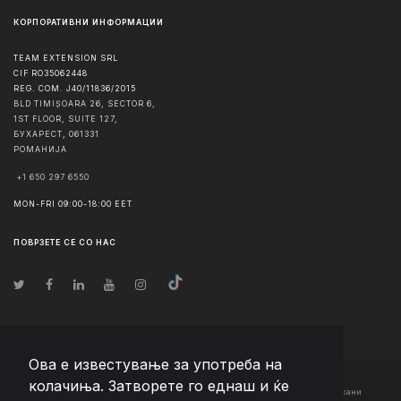
КОРПОРАТИВНИ ИНФОРМАЦИИ
TEAM EXTENSION SRL
CIF RO35062448
REG. COM. J40/11836/2015
BLD TIMIȘOARA 26, SECTOR 6,
1ST FLOOR, SUITE 127,
БУХАРЕСТ
,
061331
РОМАНИЈА
+1 650 297 6550
MON-FRI 09:00-18:00 EET
ПОВРЗЕТЕ СЕ СО НАС
Ова е известување за употреба на
колачиња. Затворете го еднаш и ќе
© Авторско право
2026
Team Extension Macedonia
- Сите права задржани