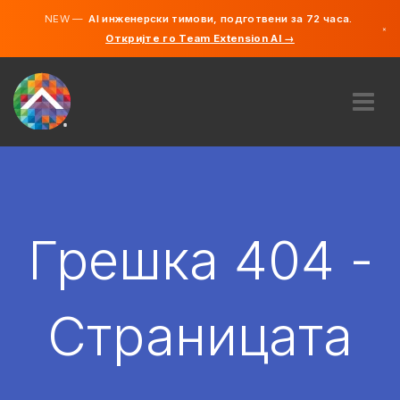
NEW —
AI инженерски тимови, подготвени за 72 часа.
×
Откријте го Team Extension AI →
македонс
англиски
ЗА НАС
ЕКСПЕРТИЗА
КАКО ФУНКЦИОНИРА?
КАРИЕРИ
Грешка 404 -
АНГАЖИРАЈ
СЕВЕРНА МАКЕДОНИЈА
Страницата
MK
ЗАПОЧНЕТЕ