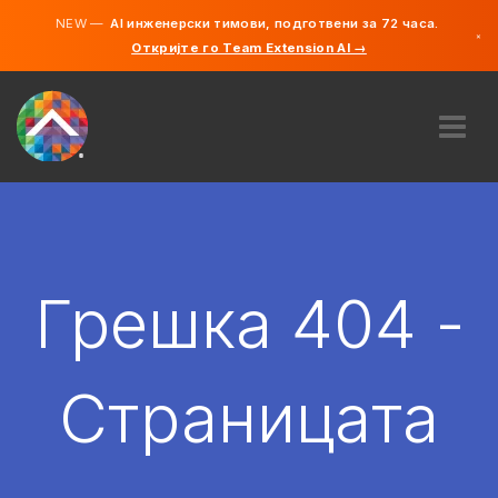
NEW —
AI инженерски тимови, подготвени за 72 часа.
×
Откријте го Team Extension AI →
македонс
англиски
ЗА НАС
ЕКСПЕРТИЗА
КАКО ФУНКЦИОНИРА?
КАРИЕРИ
Грешка 404 -
АНГАЖИРАЈ
СЕВЕРНА МАКЕДОНИЈА
Страницата
MK
ЗАПОЧНЕТЕ