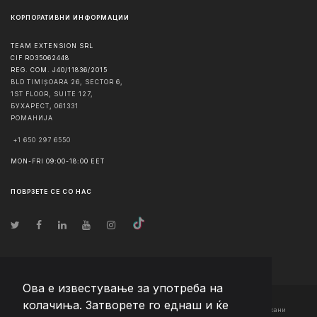
КОРПОРАТИВНИ ИНФОРМАЦИИ
TEAM EXTENSION SRL
CIF RO35062448
REG. COM. J40/11836/2015
BLD TIMIȘOARA 26, SECTOR 6,
1ST FLOOR, SUITE 127,
БУХАРЕСТ
,
061331
РОМАНИЈА
+1 650 297 6550
MON-FRI 09:00-18:00 EET
ПОВРЗЕТЕ СЕ СО НАС
Ова е известување за употреба на
колачиња. Затворете го еднаш и ќе
© Авторско право
2026
Team Extension Macedonia
- Сите права задржани