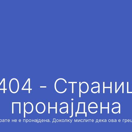
404 - Страниц
пронајдена
рате не е пронајдена. Доколку мислите дека ова е греш