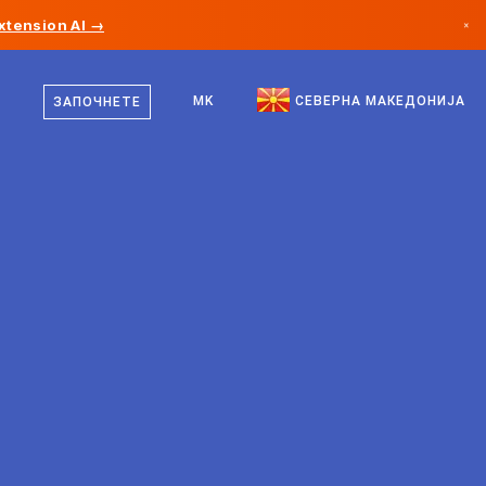
xtension AI →
×
македонски
Канада
англиски
MK
СЕВЕРНА МАКЕДОНИЈА
ЗАПОЧНЕТЕ
Германија
Лихтенштајн
Норвешка
Јапонија
Бугарија
Хрватска
Литванија
Црна Гора