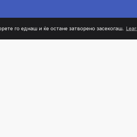
орете го еднаш и ќе остане затворено засекогаш.
Lear
60
+36
7
ОВИ НА ТИМОТ
COUNTRIES
КАНЦЕЛ