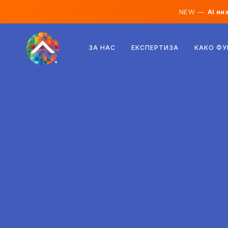
NEW —
AI ин
Австрија
ЗА НАС
ЕКСПЕРТИЗА
КАКО Ф
Финска
Исланд
Луксембург
Шведска
Обединето Кралство
Албанија
Чешка
Унгарија
Северна Македонија