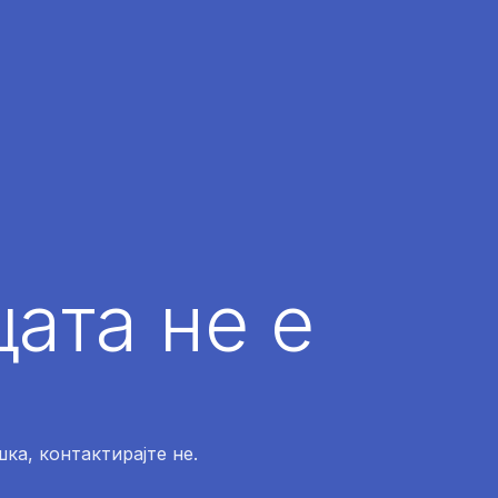
ата не е
ка, контактирајте не.