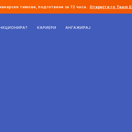
женерски тимови, подготвени за 72 часа.
Откријте го Team E
Белгија
УНКЦИОНИРА?
КАРИЕРИ
АНГАЖИРАЈ
Франција
Ирска
Холандија
Швајцарија
Соединети Американски Држави
Босна и Херцеговина
Естонија
Латвија
Молдавија