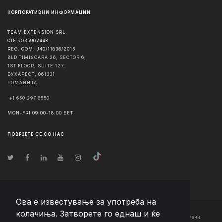
КОРПОРАТИВНИ ИНФОРМАЦИИ
TEAM EXTENSION SRL
CIF RO35062448
REG. COM. J40/11836/2015
BLD TIMIȘOARA 26, SECTOR 6,
1ST FLOOR, SUITE 127,
БУХАРЕСТ
,
061331
РОМАНИЈА
+1 650 297 6550
MON-FRI 09:00-18:00 EET
ПОВРЗЕТЕ СЕ СО НАС
Ова е известување за употреба на
колачиња. Затворете го еднаш и ќе
© Авторско право
2026
Team Extension Macedonia
- Сите права задржани