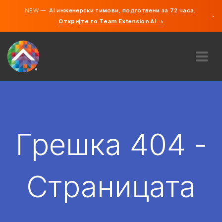
NEW —
AI инженерски тимови, подготвени за 72 часа.
×
Откријте го Team Extension AI →
македонс
англиски
ЗА НАС
ЕКСПЕРТИЗА
КАКО ФУНКЦИОНИРА?
КАРИЕРИ
Грешка 404 -
АНГАЖИРАЈ
СЕВЕРНА МАКЕДОНИЈА
Страницата
MK
ЗАПОЧНЕТЕ