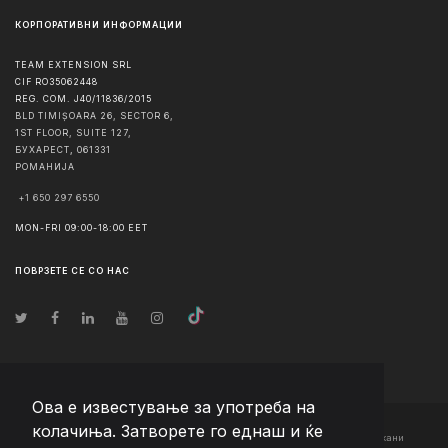
КОРПОРАТИВНИ ИНФОРМАЦИИ
TEAM EXTENSION SRL
CIF RO35062448
REG. COM. J40/11836/2015
BLD TIMIȘOARA 26, SECTOR 6,
1ST FLOOR, SUITE 127,
БУХАРЕСТ
,
061331
РОМАНИЈА
+1 650 297 6550
MON-FRI 09:00-18:00 EET
ПОВРЗЕТЕ СЕ СО НАС
Ова е известување за употреба на
колачиња. Затворете го еднаш и ќе
© Авторско право
2026
Team Extension Macedonia
- Сите права задржани