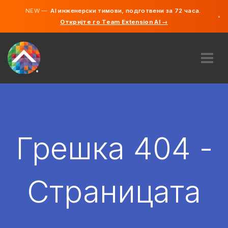
NEW —
AI инженерски тимови, подготвени за 72 часа.
×
Откријте го Team Extension AI →
македонс
англиски
ЗА НАС
ЕКСПЕРТИЗА
КАКО ФУНКЦИОНИРА?
КАРИЕРИ
Грешка 404 -
АНГАЖИРАЈ
СЕВЕРНА МАКЕДОНИЈА
Страницата
MK
ЗАПОЧНЕТЕ