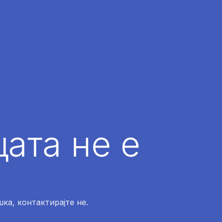
ата не е
ка, контактирајте не.