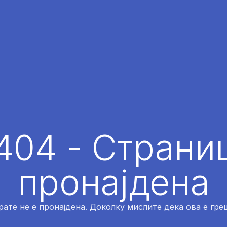
404 - Страниц
пронајдена
рате не е пронајдена. Доколку мислите дека ова е греш