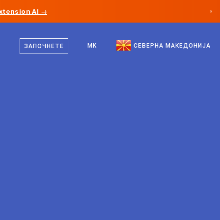
xtension AI →
×
македонски
Канада
англиски
MK
СЕВЕРНА МАКЕДОНИЈА
ЗАПОЧНЕТЕ
Германија
Лихтенштајн
Норвешка
Јапонија
Бугарија
Хрватска
Литванија
Црна Гора