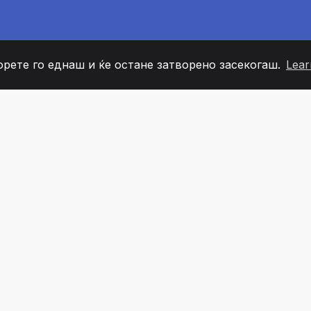
орете го еднаш и ќе остане затворено засекогаш.
Lear
60
+36
7
ОВИ НА ТИМОТ
COUNTRIES
КАНЦЕЛ