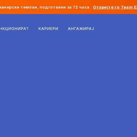
женерски тимови, подготвени за 72 часа.
Откријте го Team E
Белгија
УНКЦИОНИРА?
КАРИЕРИ
АНГАЖИРАЈ
Франција
Ирска
Холандија
Швајцарија
Соединети Американски Држави
Босна и Херцеговина
Естонија
Латвија
Молдавија