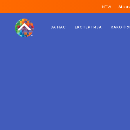
NEW —
AI ин
Австрија
ЗА НАС
ЕКСПЕРТИЗА
КАКО Ф
Финска
Исланд
Луксембург
Шведска
Обединето Кралство
Албанија
Чешка
Унгарија
Северна Македонија