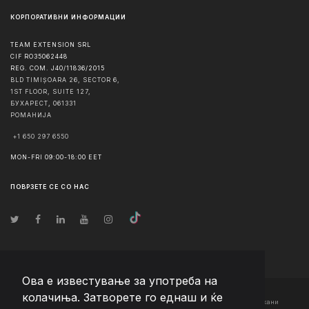
КОРПОРАТИВНИ ИНФОРМАЦИИ
TEAM EXTENSION SRL
CIF RO35062448
REG. COM. J40/11836/2015
BLD TIMIȘOARA 26, SECTOR 6,
1ST FLOOR, SUITE 127,
БУХАРЕСТ
,
061331
РОМАНИЈА
+1 650 297 6550
MON-FRI 09:00-18:00 EET
ПОВРЗЕТЕ СЕ СО НАС
Ова е известување за употреба на
колачиња. Затворете го еднаш и ќе
© Авторско право
2026
Team Extension Macedonia
- Сите права задржани