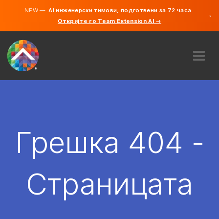
NEW —
AI инженерски тимови, подготвени за 72 часа.
×
Откријте го Team Extension AI →
македонс
англиски
ЗА НАС
ЕКСПЕРТИЗА
КАКО ФУНКЦИОНИРА?
КАРИЕРИ
Грешка 404 -
АНГАЖИРАЈ
СЕВЕРНА МАКЕДОНИЈА
Страницата
MK
ЗАПОЧНЕТЕ