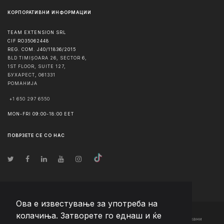
КОРПОРАТИВНИ ИНФОРМАЦИИ
TEAM EXTENSION SRL
CIF RO35062448
REG. COM. J40/11836/2015
BLD TIMIȘOARA 26, SECTOR 6,
1ST FLOOR, SUITE 127,
БУХАРЕСТ
,
061331
РОМАНИЈА
+1 650 297 6550
MON-FRI 09:00-18:00 EET
ПОВРЗЕТЕ СЕ СО НАС
Ова е известување за употреба на
колачиња. Затворете го еднаш и ќе
© Авторско право
2026
Team Extension Macedonia
- Сите права задржани