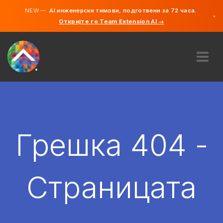
NEW —
AI инженерски тимови, подготвени за 72 часа.
×
Откријте го Team Extension AI →
македонс
англиски
ЗА НАС
ЕКСПЕРТИЗА
КАКО ФУНКЦИОНИРА?
КАРИЕРИ
Грешка 404 -
АНГАЖИРАЈ
СЕВЕРНА МАКЕДОНИЈА
Страницата
MK
ЗАПОЧНЕТЕ