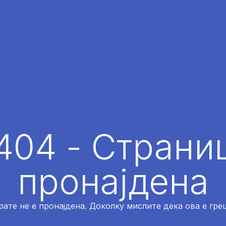
404 - Страниц
пронајдена
рате не е пронајдена. Доколку мислите дека ова е греш