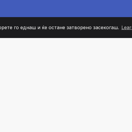
орете го еднаш и ќе остане затворено засекогаш.
Lear
60
+36
7
ОВИ НА ТИМОТ
COUNTRIES
КАНЦЕЛ