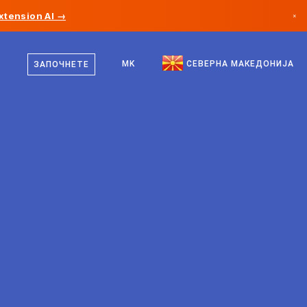
xtension AI →
×
македонски
Канада
англиски
MK
СЕВЕРНА МАКЕДОНИЈА
ЗАПОЧНЕТЕ
Германија
Лихтенштајн
Норвешка
Јапонија
Бугарија
Хрватска
Литванија
Црна Гора