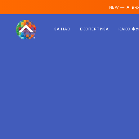
NEW —
AI ин
Австрија
ЗА НАС
ЕКСПЕРТИЗА
КАКО Ф
Финска
Исланд
Луксембург
Шведска
Обединето Кралство
Албанија
Чешка
Унгарија
Северна Македонија