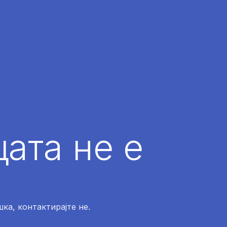
ата не е
ка, контактирајте не.