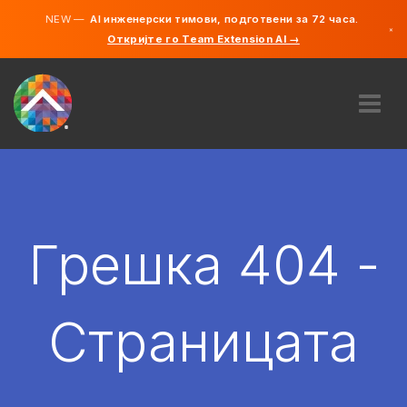
NEW —
AI инженерски тимови, подготвени за 72 часа.
×
Откријте го Team Extension AI →
македонс
англиски
ЗА НАС
ЕКСПЕРТИЗА
КАКО ФУНКЦИОНИРА?
КАРИЕРИ
Грешка 404 -
АНГАЖИРАЈ
СЕВЕРНА МАКЕДОНИЈА
Страницата
MK
ЗАПОЧНЕТЕ