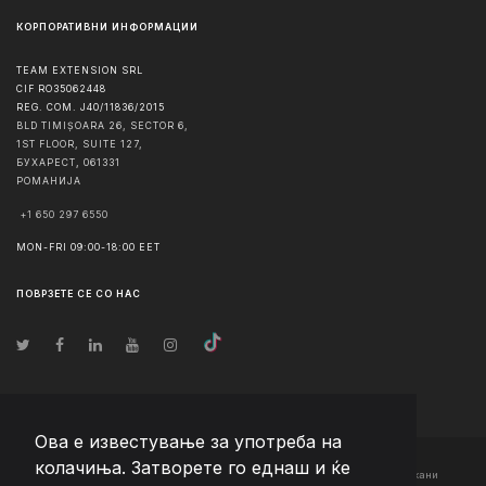
КОРПОРАТИВНИ ИНФОРМАЦИИ
TEAM EXTENSION SRL
CIF RO35062448
REG. COM. J40/11836/2015
BLD TIMIȘOARA 26, SECTOR 6,
1ST FLOOR, SUITE 127,
БУХАРЕСТ
,
061331
РОМАНИЈА
+1 650 297 6550
MON-FRI 09:00-18:00 EET
ПОВРЗЕТЕ СЕ СО НАС
Ова е известување за употреба на
колачиња. Затворете го еднаш и ќе
© Авторско право
2026
Team Extension Macedonia
- Сите права задржани