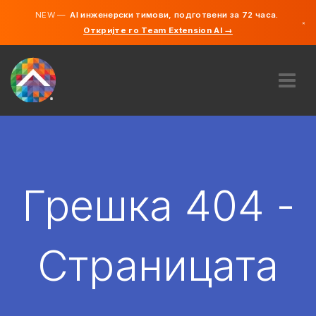
NEW —
AI инженерски тимови, подготвени за 72 часа.
×
Откријте го Team Extension AI →
македонс
англиски
ЗА НАС
ЕКСПЕРТИЗА
КАКО ФУНКЦИОНИРА?
КАРИЕРИ
Грешка 404 -
АНГАЖИРАЈ
СЕВЕРНА МАКЕДОНИЈА
Страницата
MK
ЗАПОЧНЕТЕ