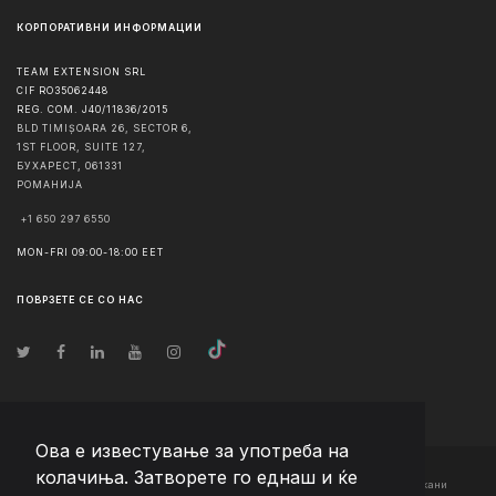
КОРПОРАТИВНИ ИНФОРМАЦИИ
TEAM EXTENSION SRL
CIF RO35062448
REG. COM. J40/11836/2015
BLD TIMIȘOARA 26, SECTOR 6,
1ST FLOOR, SUITE 127,
БУХАРЕСТ
,
061331
РОМАНИЈА
+1 650 297 6550
MON-FRI 09:00-18:00 EET
ПОВРЗЕТЕ СЕ СО НАС
Ова е известување за употреба на
колачиња. Затворете го еднаш и ќе
© Авторско право
2026
Team Extension Macedonia
- Сите права задржани