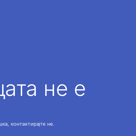
ата не е
ка, контактирајте не.