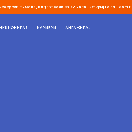
женерски тимови, подготвени за 72 часа.
Откријте го Team E
Белгија
УНКЦИОНИРА?
КАРИЕРИ
АНГАЖИРАЈ
Франција
Ирска
Холандија
Швајцарија
Соединети Американски Држави
Босна и Херцеговина
Естонија
Латвија
Молдавија