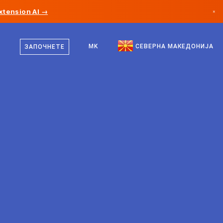
xtension AI →
×
македонски
Канада
англиски
MK
СЕВЕРНА МАКЕДОНИЈА
ЗАПОЧНЕТЕ
Германија
Лихтенштајн
Норвешка
Јапонија
Бугарија
Хрватска
Литванија
Црна Гора