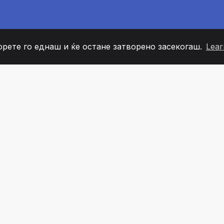
орете го еднаш и ќе остане затворено засекогаш.
Lear
60
+36
7
ОВИ НА ТИМОТ
COUNTRIES
КАНЦЕЛ