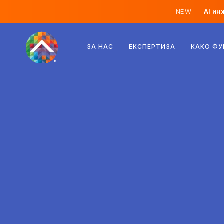
NEW —
AI ин
Австрија
ЗА НАС
ЕКСПЕРТИЗА
КАКО Ф
Финска
Исланд
Луксембург
Шведска
Обединето Кралство
Албанија
Чешка
Унгарија
Северна Македонија