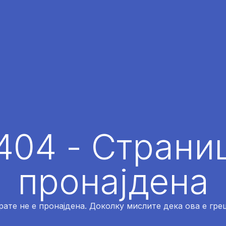
404 - Страниц
пронајдена
рате не е пронајдена. Доколку мислите дека ова е греш