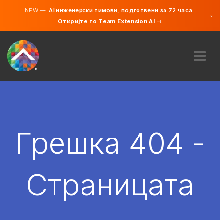
NEW —
AI инженерски тимови, подготвени за 72 часа.
×
Откријте го Team Extension AI →
македонс
англиски
ЗА НАС
ЕКСПЕРТИЗА
КАКО ФУНКЦИОНИРА?
КАРИЕРИ
Грешка 404 -
АНГАЖИРАЈ
СЕВЕРНА МАКЕДОНИЈА
Страницата
MK
ЗАПОЧНЕТЕ