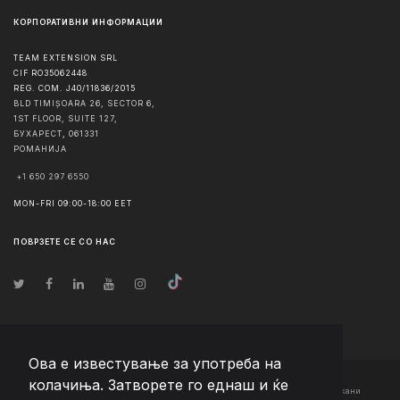
КОРПОРАТИВНИ ИНФОРМАЦИИ
TEAM EXTENSION SRL
CIF RO35062448
REG. COM. J40/11836/2015
BLD TIMIȘOARA 26, SECTOR 6,
1ST FLOOR, SUITE 127,
БУХАРЕСТ
,
061331
РОМАНИЈА
+1 650 297 6550
MON-FRI 09:00-18:00 EET
ПОВРЗЕТЕ СЕ СО НАС
Ова е известување за употреба на
колачиња. Затворете го еднаш и ќе
© Авторско право
2026
Team Extension Macedonia
- Сите права задржани