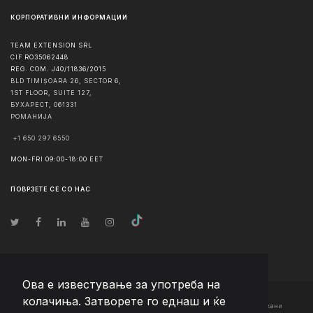
КОРПОРАТИВНИ ИНФОРМАЦИИ
TEAM EXTENSION SRL
CIF RO35062448
REG. COM. J40/11836/2015
BLD TIMIȘOARA 26, SECTOR 6,
1ST FLOOR, SUITE 127,
БУХАРЕСТ
,
061331
РОМАНИЈА
+1 650 297 6550
MON-FRI 09:00-18:00 EET
ПОВРЗЕТЕ СЕ СО НАС
Ова е известување за употреба на
колачиња. Затворете го еднаш и ќе
© Авторско право
2026
Team Extension Macedonia
- Сите права задржани