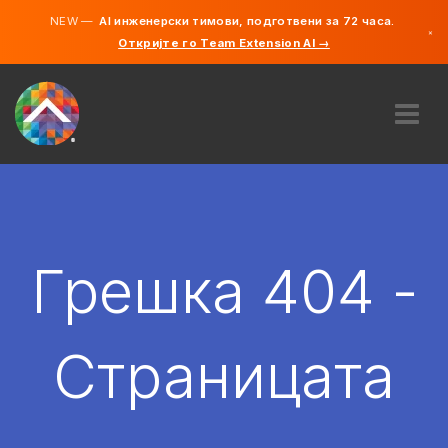
NEW —
AI инженерски тимови, подготвени за 72 часа.
×
Откријте го Team Extension AI →
македонс
англиски
ЗА НАС
ЕКСПЕРТИЗА
КАКО ФУНКЦИОНИРА?
КАРИЕРИ
Грешка 404 -
АНГАЖИРАЈ
СЕВЕРНА МАКЕДОНИЈА
Страницата
MK
ЗАПОЧНЕТЕ