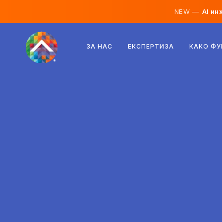
NEW —
AI ин
Австрија
ЗА НАС
ЕКСПЕРТИЗА
КАКО Ф
Финска
Исланд
Луксембург
Шведска
Обединето Кралство
Албанија
Чешка
Унгарија
Северна Македонија