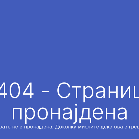
404 - Страниц
пронајдена
рате не е пронајдена. Доколку мислите дека ова е греш