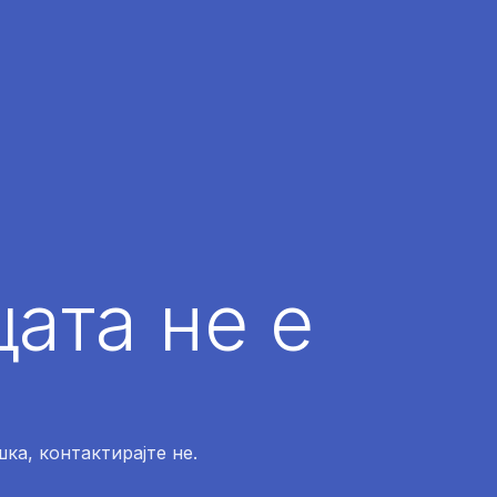
ата не е
ка, контактирајте не.