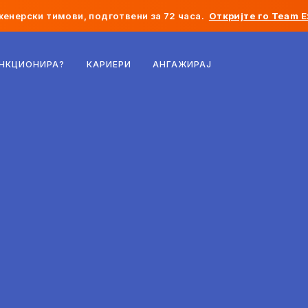
женерски тимови, подготвени за 72 часа.
Откријте го Team E
Белгија
УНКЦИОНИРА?
КАРИЕРИ
АНГАЖИРАЈ
Франција
Ирска
Холандија
Швајцарија
Соединети Американски Држави
Босна и Херцеговина
Естонија
Латвија
Молдавија