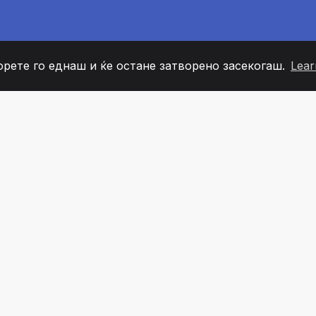
орете го еднаш и ќе остане затворено засекогаш.
Lear
60
+36
7
ОВИ НА ТИМОТ
COUNTRIES
КАНЦЕЛ