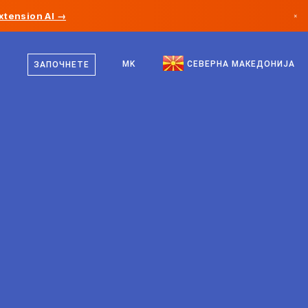
xtension AI →
×
македонски
Канада
англиски
MK
СЕВЕРНА МАКЕДОНИЈА
ЗАПОЧНЕТЕ
Германија
Лихтенштајн
Норвешка
Јапонија
Бугарија
Хрватска
Литванија
Црна Гора