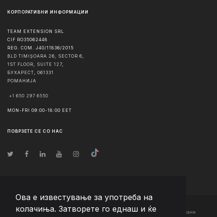
КОРПОРАТИВНИ ИНФОРМАЦИИ
TEAM EXTENSION SRL
CIF RO35062448
REG. COM. J40/11836/2015
BLD TIMIȘOARA 26, SECTOR 6,
1ST FLOOR, SUITE 127,
БУХАРЕСТ
,
061331
РОМАНИЈА
+1 650 297 6550
MON-FRI 09:00-18:00 EET
ПОВРЗЕТЕ СЕ СО НАС
Ова е известување за употреба на
колачиња. Затворете го еднаш и ќе
© Авторско право
2026
Team Extension Macedonia
- Сите права задржани