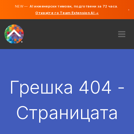
NEW —
AI инженерски тимови, подготвени за 72 часа.
×
Откријте го Team Extension AI →
македонс
англиски
ЗА НАС
ЕКСПЕРТИЗА
КАКО ФУНКЦИОНИРА?
КАРИЕРИ
Грешка 404 -
АНГАЖИРАЈ
СЕВЕРНА МАКЕДОНИЈА
Страницата
MK
ЗАПОЧНЕТЕ