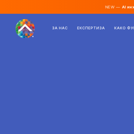
NEW —
AI ин
Австрија
ЗА НАС
ЕКСПЕРТИЗА
КАКО Ф
Финска
Исланд
Луксембург
Шведска
Обединето Кралство
Албанија
Чешка
Унгарија
Северна Македонија