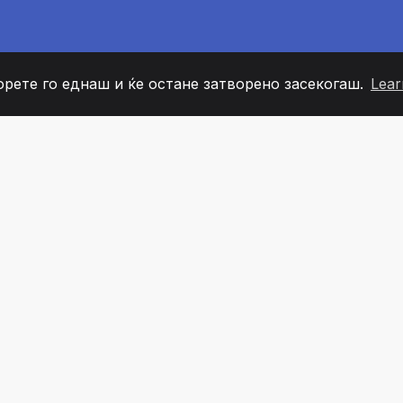
орете го еднаш и ќе остане затворено засекогаш.
Lear
60
+36
7
ОВИ НА ТИМОТ
COUNTRIES
КАНЦЕЛ