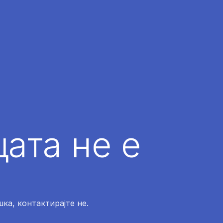
ата не е
ка, контактирајте не.