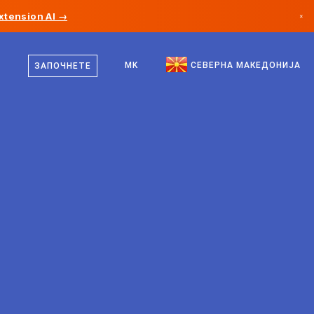
xtension AI →
×
македонски
Канада
англиски
MK
СЕВЕРНА МАКЕДОНИЈА
ЗАПОЧНЕТЕ
Германија
Лихтенштајн
Норвешка
Јапонија
Бугарија
Хрватска
Литванија
Црна Гора