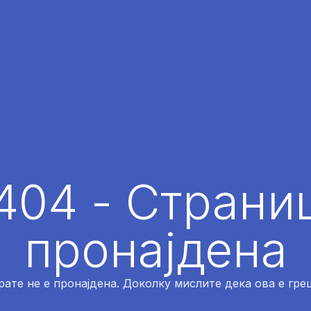
404 - Страниц
пронајдена
рате не е пронајдена. Доколку мислите дека ова е греш