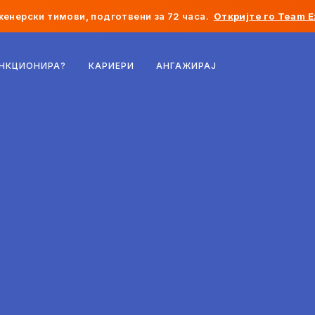
женерски тимови, подготвени за 72 часа.
Откријте го Team E
Белгија
УНКЦИОНИРА?
КАРИЕРИ
АНГАЖИРАЈ
Франција
Ирска
Холандија
Швајцарија
Соединети Американски Држави
Босна и Херцеговина
Естонија
Латвија
Молдавија