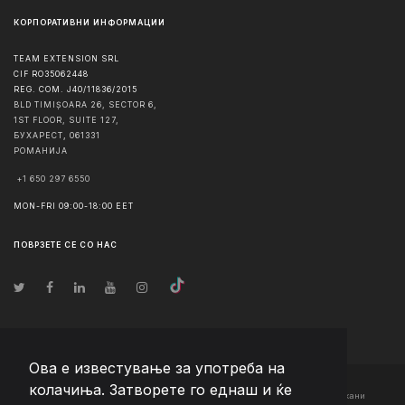
КОРПОРАТИВНИ ИНФОРМАЦИИ
TEAM EXTENSION SRL
CIF RO35062448
REG. COM. J40/11836/2015
BLD TIMIȘOARA 26, SECTOR 6,
1ST FLOOR, SUITE 127,
БУХАРЕСТ
,
061331
РОМАНИЈА
+1 650 297 6550
MON-FRI 09:00-18:00 EET
ПОВРЗЕТЕ СЕ СО НАС
Ова е известување за употреба на
колачиња. Затворете го еднаш и ќе
© Авторско право
2026
Team Extension Macedonia
- Сите права задржани