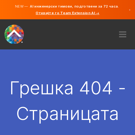
NEW —
AI инженерски тимови, подготвени за 72 часа.
×
Откријте го Team Extension AI →
македонс
англиски
ЗА НАС
ЕКСПЕРТИЗА
КАКО ФУНКЦИОНИРА?
КАРИЕРИ
Грешка 404 -
АНГАЖИРАЈ
СЕВЕРНА МАКЕДОНИЈА
Страницата
MK
ЗАПОЧНЕТЕ