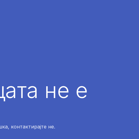
ата не е
ка, контактирајте не.