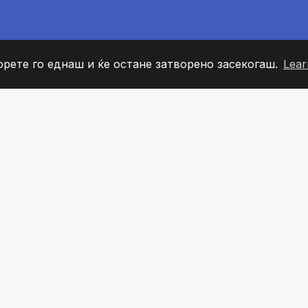
орете го еднаш и ќе остане затворено засекогаш.
Lear
60
+36
7
ОВИ НА ТИМОТ
COUNTRIES
КАНЦЕЛ