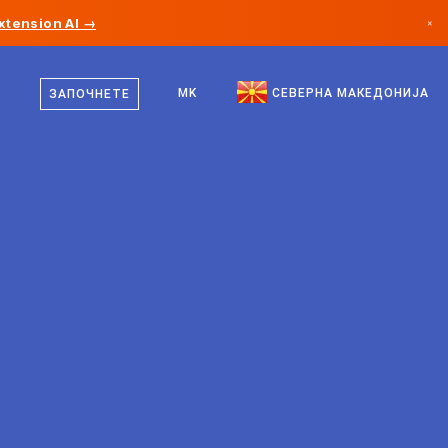
xtension AI →
×
македонски
Канада
англиски
MK
СЕВЕРНА МАКЕДОНИЈА
ЗАПОЧНЕТЕ
Германија
Лихтенштајн
Норвешка
Јапонија
Бугарија
Хрватска
Литванија
Црна Гора