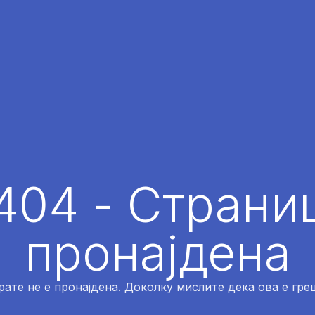
404 - Страниц
пронајдена
рате не е пронајдена. Доколку мислите дека ова е греш