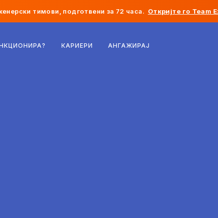
женерски тимови, подготвени за 72 часа.
Откријте го Team E
Белгија
УНКЦИОНИРА?
КАРИЕРИ
АНГАЖИРАЈ
Франција
Ирска
Холандија
Швајцарија
Соединети Американски Држави
Босна и Херцеговина
Естонија
Латвија
Молдавија