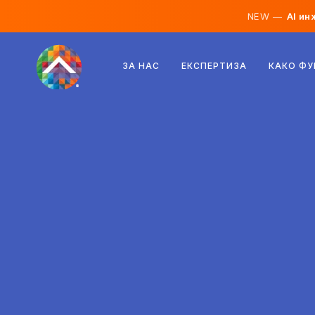
NEW —
AI ин
Австрија
ЗА НАС
ЕКСПЕРТИЗА
КАКО Ф
Финска
Исланд
Луксембург
Шведска
Обединето Кралство
Албанија
Чешка
Унгарија
Северна Македонија