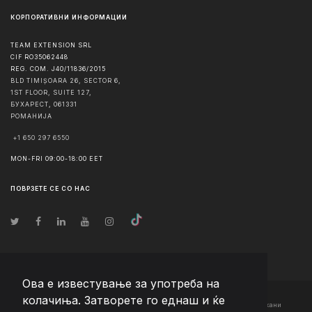
КОРПОРАТИВНИ ИНФОРМАЦИИ
TEAM EXTENSION SRL
CIF RO35062448
REG. COM. J40/11836/2015
BLD TIMIȘOARA 26, SECTOR 6,
1ST FLOOR, SUITE 127,
БУХАРЕСТ
,
061331
РОМАНИЈА
+1 650 297 6550
MON-FRI 09:00-18:00 EET
ПОВРЗЕТЕ СЕ СО НАС
Ова е известување за употреба на
колачиња. Затворете го еднаш и ќе
© Авторско право
2026
Team Extension Macedonia
- Сите права задржани