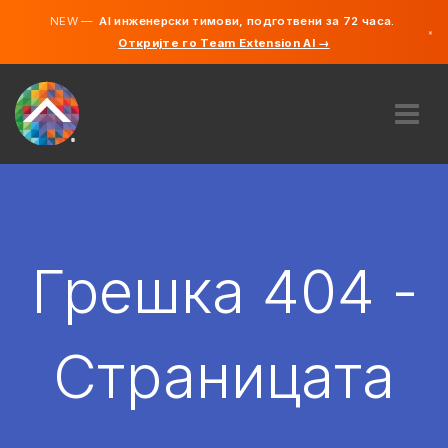
NEW —
AI инженерски тимови, подготвени за 72 часа.
×
Откријте го Team Extension AI →
македонс
англиски
ЗА НАС
ЕКСПЕРТИЗА
КАКО ФУНКЦИОНИРА?
КАРИЕРИ
Грешка 404 -
АНГАЖИРАЈ
СЕВЕРНА МАКЕДОНИЈА
Страницата
MK
ЗАПОЧНЕТЕ