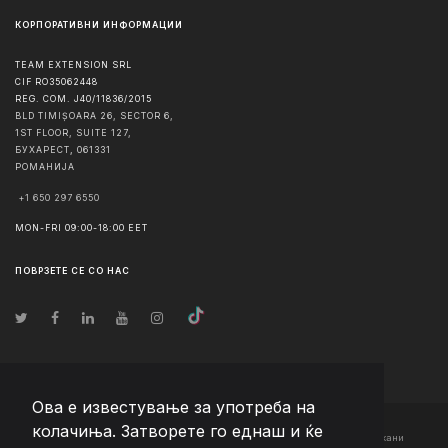
КОРПОРАТИВНИ ИНФОРМАЦИИ
TEAM EXTENSION SRL
CIF RO35062448
REG. COM. J40/11836/2015
BLD TIMIȘOARA 26, SECTOR 6,
1ST FLOOR, SUITE 127,
БУХАРЕСТ
,
061331
РОМАНИЈА
+1 650 297 6550
MON-FRI 09:00-18:00 EET
ПОВРЗЕТЕ СЕ СО НАС
Ова е известување за употреба на
колачиња. Затворете го еднаш и ќе
© Авторско право
2026
Team Extension Macedonia
- Сите права задржани