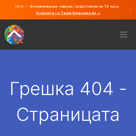
NEW —
AI инженерски тимови, подготвени за 72 часа.
×
Откријте го Team Extension AI →
македонс
англиски
ЗА НАС
ЕКСПЕРТИЗА
КАКО ФУНКЦИОНИРА?
КАРИЕРИ
Грешка 404 -
АНГАЖИРАЈ
СЕВЕРНА МАКЕДОНИЈА
Страницата
MK
ЗАПОЧНЕТЕ