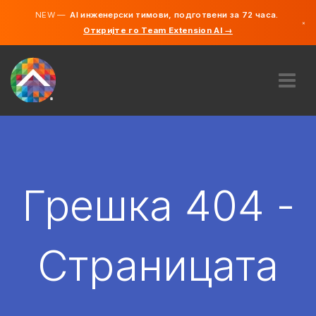
NEW —
AI инженерски тимови, подготвени за 72 часа.
×
Откријте го Team Extension AI →
македонс
англиски
ЗА НАС
ЕКСПЕРТИЗА
КАКО ФУНКЦИОНИРА?
КАРИЕРИ
Грешка 404 -
АНГАЖИРАЈ
СЕВЕРНА МАКЕДОНИЈА
Страницата
MK
ЗАПОЧНЕТЕ