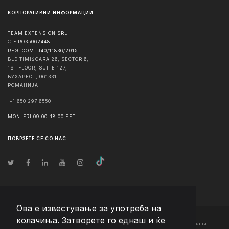
КОРПОРАТИВНИ ИНФОРМАЦИИ
TEAM EXTENSION SRL
CIF RO35062448
REG. COM. J40/11836/2015
BLD TIMIȘOARA 26, SECTOR 6,
1ST FLOOR, SUITE 127,
БУХАРЕСТ
,
061331
РОМАНИЈА
+1 650 297 6550
MON-FRI 09:00-18:00 EET
ПОВРЗЕТЕ СЕ СО НАС
Ова е известување за употреба на
колачиња. Затворете го еднаш и ќе
© Авторско право
2026
Team Extension Macedonia
- Сите права задржани