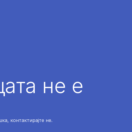
ата не е
ка, контактирајте не.