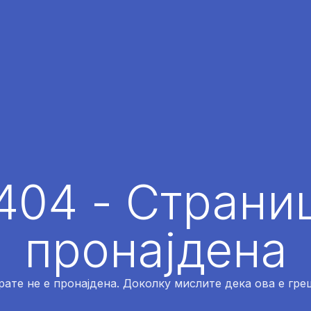
404 - Страниц
пронајдена
рате не е пронајдена. Доколку мислите дека ова е греш