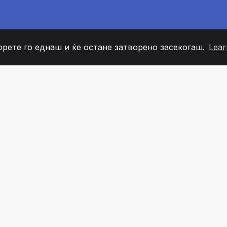
орете го еднаш и ќе остане затворено засекогаш.
Lear
60
+36
7
ОВИ НА ТИМОТ
COUNTRIES
КАНЦЕЛ