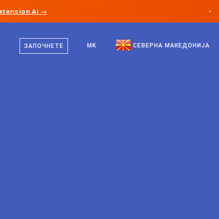
xtension AI →
×
македонски
Канада
англиски
MK
СЕВЕРНА МАКЕДОНИЈА
ЗАПОЧНЕТЕ
Германија
Лихтенштајн
Норвешка
Јапонија
Бугарија
Хрватска
Литванија
Црна Гора