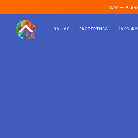
NEW —
AI ин
Австрија
ЗА НАС
ЕКСПЕРТИЗА
КАКО Ф
Финска
Исланд
Луксембург
Шведска
Обединето Кралство
Албанија
Чешка
Унгарија
Северна Македонија