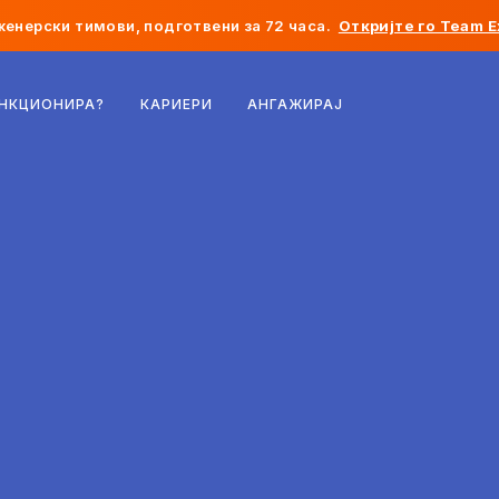
женерски тимови, подготвени за 72 часа.
Откријте го Team E
Белгија
УНКЦИОНИРА?
КАРИЕРИ
АНГАЖИРАЈ
Франција
Ирска
Холандија
Швајцарија
Соединети Американски Држави
Босна и Херцеговина
Естонија
Латвија
Молдавија