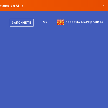
xtension AI →
×
македонски
Канада
англиски
MK
СЕВЕРНА МАКЕДОНИЈА
ЗАПОЧНЕТЕ
Германија
Лихтенштајн
Норвешка
Јапонија
Бугарија
Хрватска
Литванија
Црна Гора