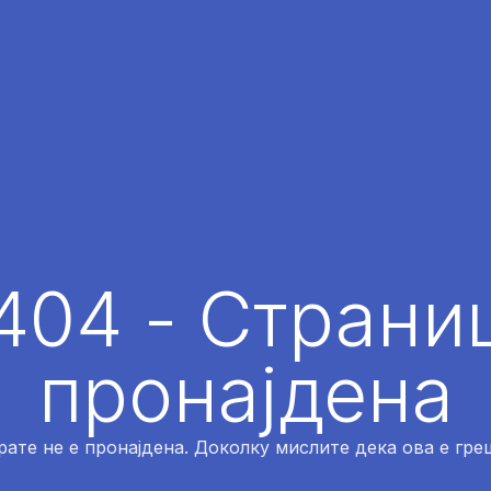
404 - Страниц
пронајдена
рате не е пронајдена. Доколку мислите дека ова е греш