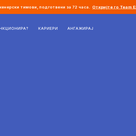
женерски тимови, подготвени за 72 часа.
Откријте го Team E
Белгија
УНКЦИОНИРА?
КАРИЕРИ
АНГАЖИРАЈ
Франција
Ирска
Холандија
Швајцарија
Соединети Американски Држави
Босна и Херцеговина
Естонија
Латвија
Молдавија