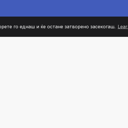
орете го еднаш и ќе остане затворено засекогаш.
Lear
60
+36
7
ОВИ НА ТИМОТ
COUNTRIES
КАНЦЕЛ