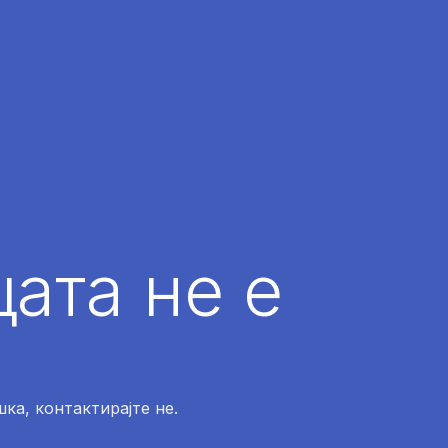
ата не е
ка, контактирајте не.