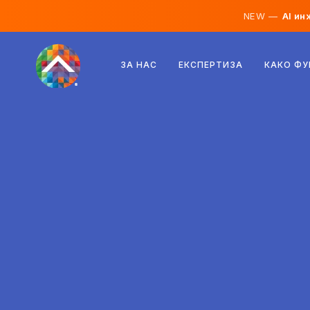
NEW —
AI ин
Австрија
ЗА НАС
ЕКСПЕРТИЗА
КАКО Ф
Финска
Исланд
Луксембург
Шведска
Обединето Кралство
Албанија
Чешка
Унгарија
Северна Македонија