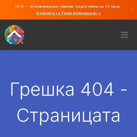
NEW —
AI инженерски тимови, подготвени за 72 часа.
×
Откријте го Team Extension AI →
македонс
англиски
ЗА НАС
ЕКСПЕРТИЗА
КАКО ФУНКЦИОНИРА?
КАРИЕРИ
Грешка 404 -
АНГАЖИРАЈ
СЕВЕРНА МАКЕДОНИЈА
Страницата
MK
ЗАПОЧНЕТЕ