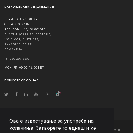
КОРПОРАТИВНИ ИНФОРМАЦИИ
TEAM EXTENSION SRL
CIF RO35062448
REG. COM. J40/11836/2015
BLD TIMIȘOARA 26, SECTOR 6,
1ST FLOOR, SUITE 127,
БУХАРЕСТ
,
061331
РОМАНИЈА
+1 650 297 6550
MON-FRI 09:00-18:00 EET
ПОВРЗЕТЕ СЕ СО НАС
Ова е известување за употреба на
колачиња. Затворете го еднаш и ќе
© Авторско право
2026
Team Extension Macedonia
- Сите права задржани