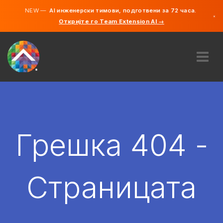
NEW —
AI инженерски тимови, подготвени за 72 часа.
×
Откријте го Team Extension AI →
македонс
англиски
ЗА НАС
ЕКСПЕРТИЗА
КАКО ФУНКЦИОНИРА?
КАРИЕРИ
Грешка 404 -
АНГАЖИРАЈ
СЕВЕРНА МАКЕДОНИЈА
Страницата
MK
ЗАПОЧНЕТЕ