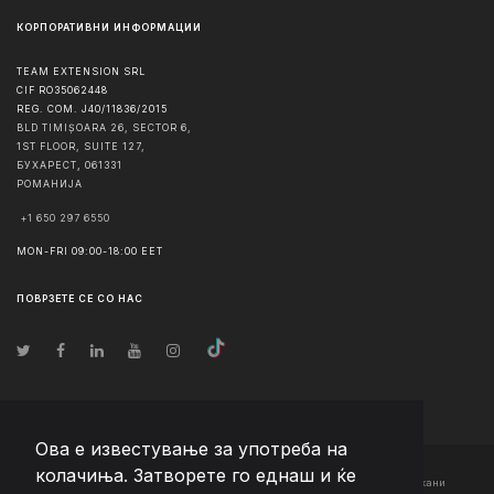
КОРПОРАТИВНИ ИНФОРМАЦИИ
TEAM EXTENSION SRL
CIF RO35062448
REG. COM. J40/11836/2015
BLD TIMIȘOARA 26, SECTOR 6,
1ST FLOOR, SUITE 127,
БУХАРЕСТ
,
061331
РОМАНИЈА
+1 650 297 6550
MON-FRI 09:00-18:00 EET
ПОВРЗЕТЕ СЕ СО НАС
Ова е известување за употреба на
колачиња. Затворете го еднаш и ќе
© Авторско право
2026
Team Extension Macedonia
- Сите права задржани