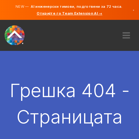
NEW —
AI инженерски тимови, подготвени за 72 часа.
×
Откријте го Team Extension AI →
македонс
англиски
ЗА НАС
ЕКСПЕРТИЗА
КАКО ФУНКЦИОНИРА?
КАРИЕРИ
Грешка 404 -
АНГАЖИРАЈ
СЕВЕРНА МАКЕДОНИЈА
Страницата
MK
ЗАПОЧНЕТЕ