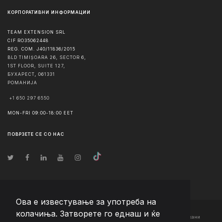
КОРПОРАТИВНИ ИНФОРМАЦИИ
TEAM EXTENSION SRL
CIF RO35062448
REG. COM. J40/11836/2015
BLD TIMIȘOARA 26, SECTOR 6,
1ST FLOOR, SUITE 127,
БУХАРЕСТ
,
061331
РОМАНИЈА
+1 650 297 6550
MON-FRI 09:00-18:00 EET
ПОВРЗЕТЕ СЕ СО НАС
Ова е известување за употреба на
колачиња. Затворете го еднаш и ќе
© Авторско право
2026
Team Extension Macedonia
- Сите права задржани