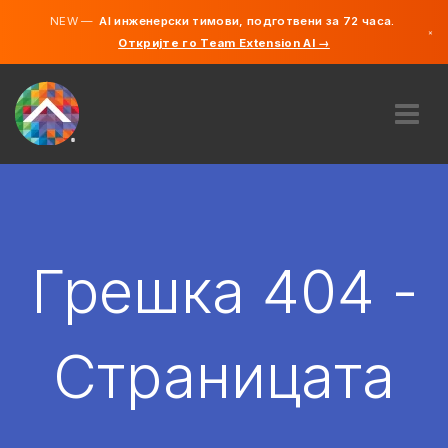
NEW —
AI инженерски тимови, подготвени за 72 часа.
×
Откријте го Team Extension AI →
македонс
англиски
ЗА НАС
ЕКСПЕРТИЗА
КАКО ФУНКЦИОНИРА?
КАРИЕРИ
Грешка 404 -
АНГАЖИРАЈ
СЕВЕРНА МАКЕДОНИЈА
Страницата
MK
ЗАПОЧНЕТЕ