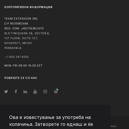
КОРПОРАТИВНИ ИНФОРМАЦИИ
TEAM EXTENSION SRL
CIF RO35062448
REG. COM. J40/11836/2015
BLD TIMIȘOARA 26, SECTOR 6,
1ST FLOOR, SUITE 127,
БУХАРЕСТ
,
061331
РОМАНИЈА
+1 650 297 6550
MON-FRI 09:00-18:00 EET
ПОВРЗЕТЕ СЕ СО НАС
Ова е известување за употреба на
колачиња. Затворете го еднаш и ќе
© Авторско право
2026
Team Extension Macedonia
- Сите права задржани