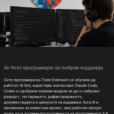
AI-first програмери за побрзи изданија
Сите програмери во Team Extension се обучени да
работат AI-first, користејќи алатки како Claude Code,
Codex и одобрени локални модели за да го забрзаат
развојот, тестирањето, рефакторирањето,
документацијата и циклусите на издавање. Кога AI е
овозможен за клиентски проект, овој работен процес
може да ја зголеми продуктивноста на програмерите 3-8