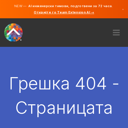
NEW —
AI инженерски тимови, подготвени за 72 часа.
×
Откријте го Team Extension AI →
македонс
англиски
ЗА НАС
ЕКСПЕРТИЗА
КАКО ФУНКЦИОНИРА?
КАРИЕРИ
Грешка 404 -
АНГАЖИРАЈ
СЕВЕРНА МАКЕДОНИЈА
Страницата
MK
ЗАПОЧНЕТЕ