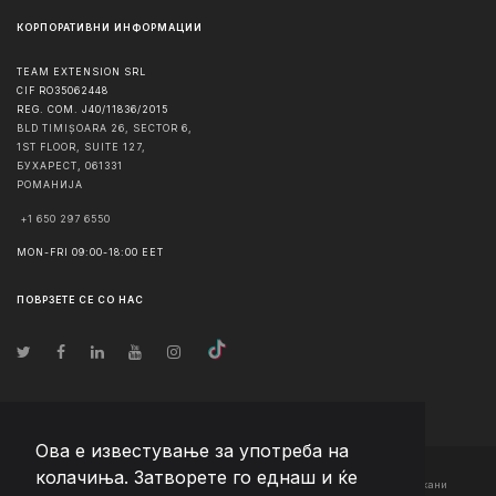
КОРПОРАТИВНИ ИНФОРМАЦИИ
TEAM EXTENSION SRL
CIF RO35062448
REG. COM. J40/11836/2015
BLD TIMIȘOARA 26, SECTOR 6,
1ST FLOOR, SUITE 127,
БУХАРЕСТ
,
061331
РОМАНИЈА
+1 650 297 6550
MON-FRI 09:00-18:00 EET
ПОВРЗЕТЕ СЕ СО НАС
Ова е известување за употреба на
колачиња. Затворете го еднаш и ќе
© Авторско право
2026
Team Extension Macedonia
- Сите права задржани