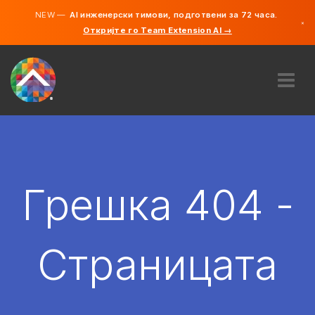
NEW —
AI инженерски тимови, подготвени за 72 часа.
×
Откријте го Team Extension AI →
македонс
англиски
ЗА НАС
ЕКСПЕРТИЗА
КАКО ФУНКЦИОНИРА?
КАРИЕРИ
Грешка 404 -
АНГАЖИРАЈ
СЕВЕРНА МАКЕДОНИЈА
Страницата
MK
ЗАПОЧНЕТЕ