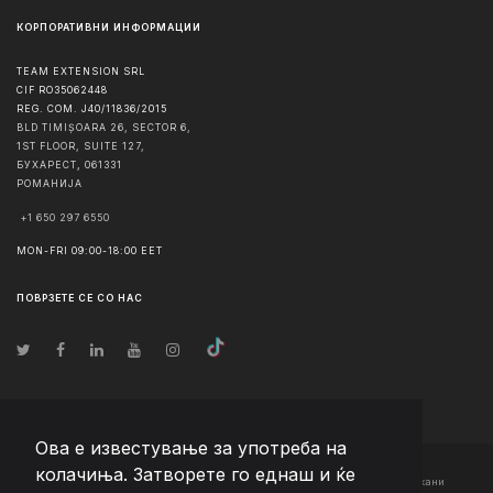
КОРПОРАТИВНИ ИНФОРМАЦИИ
TEAM EXTENSION SRL
CIF RO35062448
REG. COM. J40/11836/2015
BLD TIMIȘOARA 26, SECTOR 6,
1ST FLOOR, SUITE 127,
БУХАРЕСТ
,
061331
РОМАНИЈА
+1 650 297 6550
MON-FRI 09:00-18:00 EET
ПОВРЗЕТЕ СЕ СО НАС
Ова е известување за употреба на
колачиња. Затворете го еднаш и ќе
© Авторско право
2026
Team Extension Macedonia
- Сите права задржани