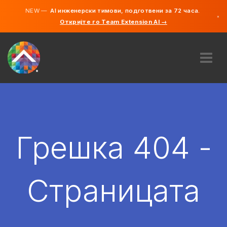
NEW —
AI инженерски тимови, подготвени за 72 часа.
×
Откријте го Team Extension AI →
македонс
англиски
ЗА НАС
ЕКСПЕРТИЗА
КАКО ФУНКЦИОНИРА?
КАРИЕРИ
Грешка 404 -
АНГАЖИРАЈ
СЕВЕРНА МАКЕДОНИЈА
Страницата
MK
ЗАПОЧНЕТЕ