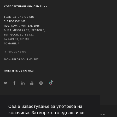
КОРПОРАТИВНИ ИНФОРМАЦИИ
TEAM EXTENSION SRL
CIF RO35062448
REG. COM. J40/11836/2015
BLD TIMIȘOARA 26, SECTOR 6,
1ST FLOOR, SUITE 127,
БУХАРЕСТ
,
061331
РОМАНИЈА
+1 650 297 6550
MON-FRI 09:00-18:00 EET
ПОВРЗЕТЕ СЕ СО НАС
Ова е известување за употреба на
колачиња. Затворете го еднаш и ќе
© Авторско право
2026
Team Extension Macedonia
- Сите права задржани