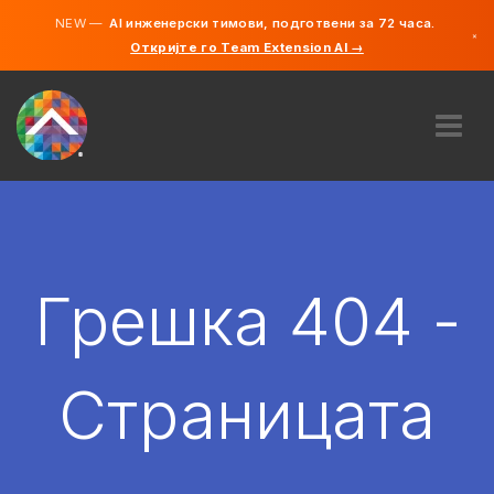
NEW —
AI инженерски тимови, подготвени за 72 часа.
×
Откријте го Team Extension AI →
македонс
англиски
ЗА НАС
ЕКСПЕРТИЗА
КАКО ФУНКЦИОНИРА?
КАРИЕРИ
Грешка 404 -
АНГАЖИРАЈ
СЕВЕРНА МАКЕДОНИЈА
Страницата
MK
ЗАПОЧНЕТЕ