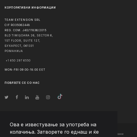
КОРПОРАТИВНИ ИНФОРМАЦИИ
TEAM EXTENSION SRL
CIF RO35062448
REG. COM. J40/11836/2015
BLD TIMIȘOARA 26, SECTOR 6,
1ST FLOOR, SUITE 127,
БУХАРЕСТ
,
061331
РОМАНИЈА
+1 650 297 6550
MON-FRI 09:00-18:00 EET
ПОВРЗЕТЕ СЕ СО НАС
Ова е известување за употреба на
колачиња. Затворете го еднаш и ќе
© Авторско право
2026
Team Extension Macedonia
- Сите права задржани