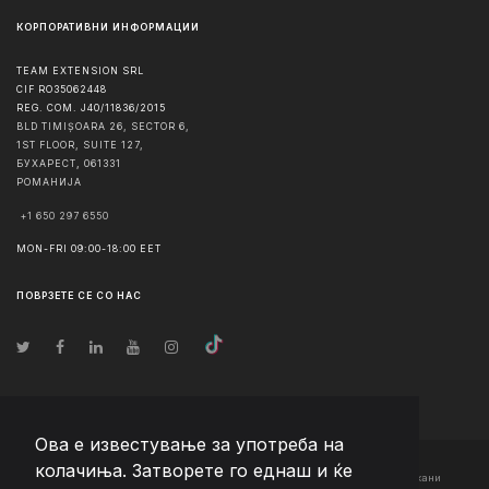
КОРПОРАТИВНИ ИНФОРМАЦИИ
TEAM EXTENSION SRL
CIF RO35062448
REG. COM. J40/11836/2015
BLD TIMIȘOARA 26, SECTOR 6,
1ST FLOOR, SUITE 127,
БУХАРЕСТ
,
061331
РОМАНИЈА
+1 650 297 6550
MON-FRI 09:00-18:00 EET
ПОВРЗЕТЕ СЕ СО НАС
Ова е известување за употреба на
колачиња. Затворете го еднаш и ќе
© Авторско право
2026
Team Extension Macedonia
- Сите права задржани