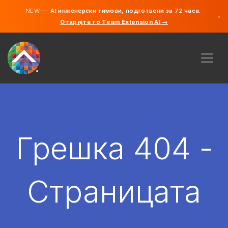
NEW —
AI инженерски тимови, подготвени за 72 часа.
×
Откријте го Team Extension AI →
македонс
англиски
ЗА НАС
ЕКСПЕРТИЗА
КАКО ФУНКЦИОНИРА?
КАРИЕРИ
Грешка 404 -
АНГАЖИРАЈ
СЕВЕРНА МАКЕДОНИЈА
Страницата
MK
ЗАПОЧНЕТЕ