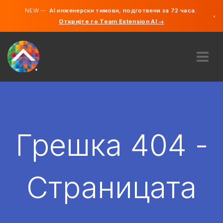
NEW —
AI инженерски тимови, подготвени за 72 часа.
×
Откријте го Team Extension AI →
македонс
англиски
ЗА НАС
ЕКСПЕРТИЗА
КАКО ФУНКЦИОНИРА?
КАРИЕРИ
Грешка 404 -
АНГАЖИРАЈ
СЕВЕРНА МАКЕДОНИЈА
Страницата
MK
ЗАПОЧНЕТЕ