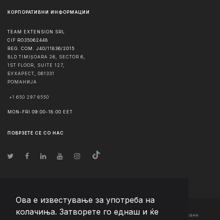
КОРПОРАТИВНИ ИНФОРМАЦИИ
TEAM EXTENSION SRL
CIF RO35062448
REG. COM. J40/11836/2015
BLD TIMIȘOARA 26, SECTOR 6,
1ST FLOOR, SUITE 127,
БУХАРЕСТ
,
061331
РОМАНИЈА
+1 650 297 6550
MON-FRI 09:00-18:00 EET
ПОВРЗЕТЕ СЕ СО НАС
Ова е известување за употреба на
колачиња. Затворете го еднаш и ќе
© Авторско право
2026
Team Extension Macedonia
- Сите права задржани